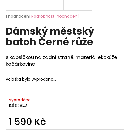
a
j
Průměrné
1 hodnocení
Podrobnosti hodnocení
í
hodnocení
Dámský městský
produktu
t
je
?
batoh Černé růže
5,0
z
5
hvězdiček.
s kapsičkou na zadní straně, materiál ekokůže +
kočárkovina
HLEDAT
Položka byla vyprodána…
D
o
Vyprodáno
p
Kód:
823
o
r
1 590 Kč
u
Měrná