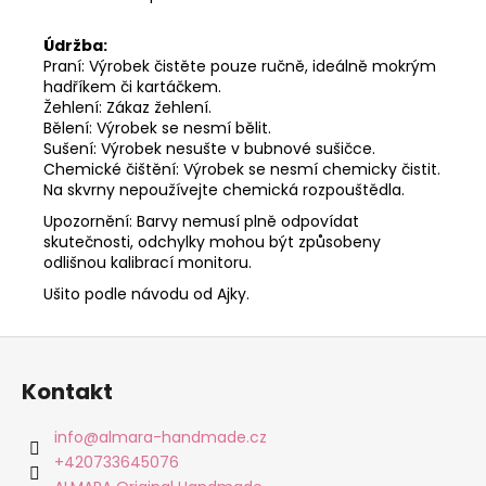
Údržba:
Praní: Výrobek čistěte pouze ručně, ideálně mokrým
hadříkem či kartáčkem.
Žehlení: Zákaz žehlení.
Bělení: Výrobek se nesmí bělit.
Sušení: Výrobek nesušte v bubnové sušičce.
Chemické čištění: Výrobek se nesmí chemicky čistit.
Na skvrny nepoužívejte chemická rozpouštědla.
Upozornění: Barvy nemusí plně odpovídat
skutečnosti, odchylky mohou být způsobeny
odlišnou kalibrací monitoru.
Ušito podle návodu od Ajky.
Z
á
Kontakt
p
a
info
@
almara-handmade.cz
t
+420733645076