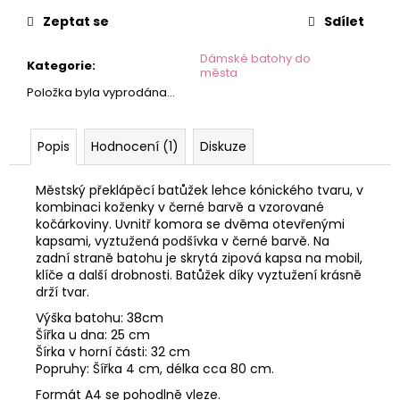
č
cena:
u
Zeptat se
Sdílet
j
e
Dámské batohy do
Kategorie
:
města
m
Položka byla vyprodána…
e
Popis
Hodnocení (1)
Diskuze
Městský překlápěcí batůžek lehce kónického tvaru, v
kombinaci koženky v černé barvě a vzorované
kočárkoviny. Uvnitř komora se dvěma otevřenými
kapsami, vyztužená podšívka v černé barvě. Na
zadní straně batohu je skrytá zipová kapsa na mobil,
klíče a další drobnosti. Batůžek díky vyztužení krásně
drží tvar.
Výška batohu: 38cm
Šířka u dna: 25 cm
Šírka v horní části: 32 cm
Popruhy: Šířka 4 cm, délka cca 80 cm.
Formát A4 se pohodlně vleze.