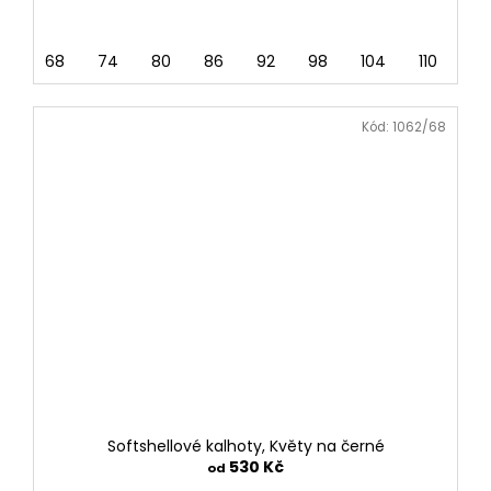
68
74
80
86
92
98
104
110
116
Kód:
1062/68
Softshellové kalhoty, Květy na černé
530 Kč
od