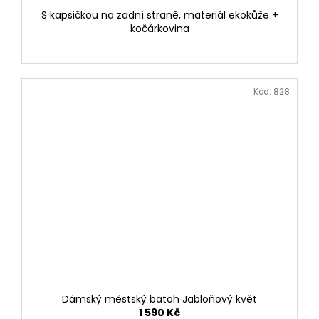
S kapsičkou na zadní straně, materiál ekokůže +
kočárkovina
Kód:
828
Dámský městský batoh Jabloňový květ
1 590 Kč