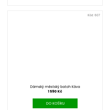
č
u
j
Kód:
607
e
m
e
Dámský městský batoh Káva
1 590 Kč
DO KOŠÍKU