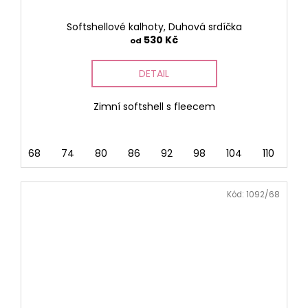
Softshellové kalhoty, Duhová srdíčka
530 Kč
od
DETAIL
Zimní softshell s fleecem
68
74
80
86
92
98
104
110
116
Kód:
1092/68