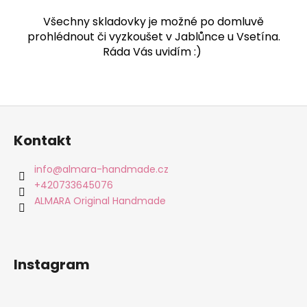
Všechny skladovky je možné po domluvě
prohlédnout či vyzkoušet v Jablůnce u Vsetína.
Ráda Vás uvidím :)
Z
á
Kontakt
p
a
info
@
almara-handmade.cz
t
+420733645076
í
ALMARA Original Handmade
Instagram