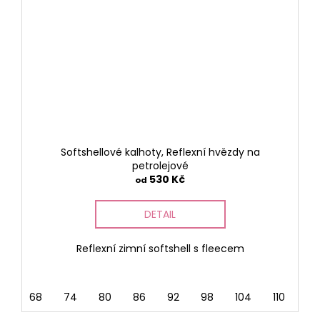
Softshellové kalhoty, Reflexní hvězdy na
petrolejové
530 Kč
od
DETAIL
Reflexní zimní softshell s fleecem
68
74
80
86
92
98
104
110
116