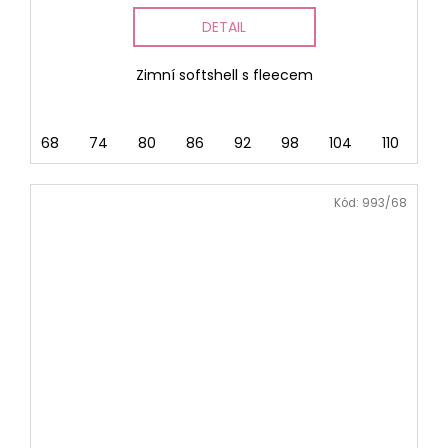
DETAIL
Zimní softshell s fleecem
68
74
80
86
92
98
104
110
116
Kód:
993/68