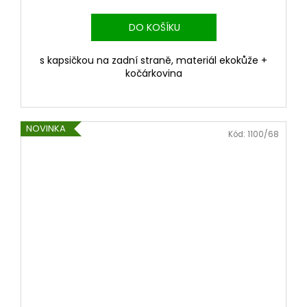
DO KOŠÍKU
s kapsičkou na zadní straně, materiál ekokůže +
kočárkovina
NOVINKA
Kód:
1100/68