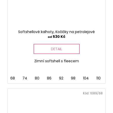
Softshellové kalhoty, Kočičky na petrolejové
530 Kč
od
DETAIL
Zimní softshell s fleecem
68
74
80
86
92
98
104
110
116
Kód:
1089/68