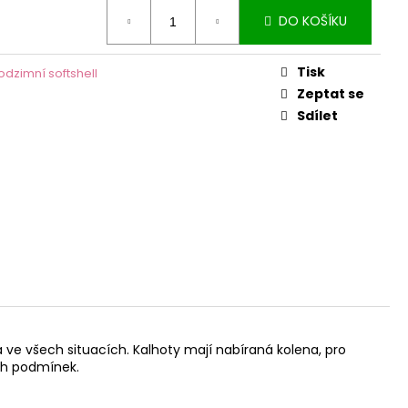
DO KOŠÍKU
Tisk
odzimní softshell
Zeptat se
Sdílet
a ve všech situacích. Kalhoty mají nabíraná kolena, pro
ých podmínek.