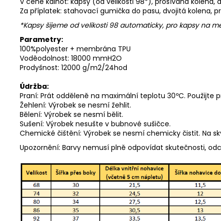
V ceně kalhot: kapsy (od velikosti 98*), prošívaná kolena,
Za příplatek: stahovací gumička do pasu, dvojitá kolena, p
*Kapsy šijeme od velikosti 98 automaticky, pro kapsy na
Parametry:
100%polyester + membrána TPU
Voděodolnost: 18000 mmH2O
Prodyšnost: 12000 g/m2/24hod
Údržba:
Praní: Prát odděleně na maximální teplotu 30ºC. Použijte 
Žehlení: Výrobek se nesmí žehlit.
Bělení: Výrobek se nesmí bělit.
Sušení: Výrobek nesušte v bubnové sušičce.
Chemické čištění: Výrobek se nesmí chemicky čistit. Na s
Upozornění: Barvy nemusí plně odpovídat skutečnosti, od