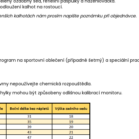
 dělený ozdobný sed, reflexní paspulky a nažehlovačka.
rodloužení kalhot na rostoucí.
 menších kalhotách nám prosím napište poznámku při objednávce.
program na sportovní oblečení (případně šetrný) a speciální pra
kvrny nepoužívejte chemická rozpouštědla.
chylky mohou být způsobeny odlišnou kalibrací monitoru.