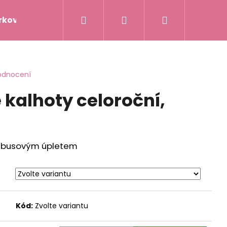
Hledat
Přihlášení
Nákupní
rkové poukazy
Napište nám
Hodnocení obc
košík
odnocení
 kalhoty celoroční,
ambusovým úpletem
Kód:
Zvolte variantu