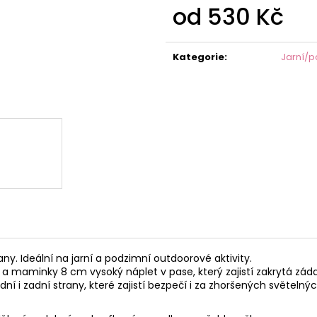
od
530 Kč
Měrná
cena:
Kategorie
:
Jarní/p
. Ideální na jarní a podzimní outdoorové aktivity.
 a maminky 8 cm vysoký náplet v pase, který zajistí zakrytá zád
dní i zadní strany, které zajistí bezpečí i za zhoršených světeln