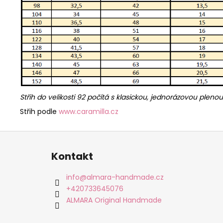
Střih do velikosti 92 počítá s klasickou, jednorázovou pleno
Střih podle
www.caramilla.cz
Z
á
Kontakt
p
a
info
@
almara-handmade.cz
t
+420733645076
í
ALMARA Original Handmade