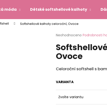
ká móda
Dětské softshellové kalhoty
Dá
tshell
Softshellové kalhoty celoroční, Ovoce
Co potřebujete najít?
Průměrné
Neohodnoceno
Podrobnosti h
hodnocení
Softshellové
produktu
HLEDAT
je
Ovoce
0,0
z
5
Doporučujeme
hvězdiček.
Celoroční softshell s b
VARIANTA
Zvolte variantu