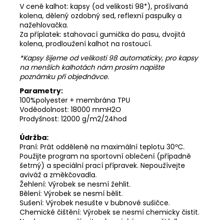
V ceně kalhot: kapsy (od velikosti 98*), prošívaná
kolena, dělený ozdobný sed, reflexní paspulky a
nažehlovačka.
Za příplatek: stahovací gumička do pasu, dvojitá
kolena, prodloužení kalhot na rostoucí.
*Kapsy šijeme od velikosti 98 automaticky, pro kapsy
na menších kalhotách nám prosím napište
poznámku při objednávce.
Parametry:
100%polyester + membrána TPU
Voděodolnost: 18000 mmH2O
Prodyšnost: 12000 g/m2/24hod
Údržba:
Praní: Prát odděleně na maximální teplotu 30ºC.
Použijte program na sportovní oblečení (případně
šetrný) a speciální prací přípravek. Nepoužívejte
aviváž a změkčovadla.
Žehlení: Výrobek se nesmí žehlit.
Bělení: Výrobek se nesmí bělit.
Sušení: Výrobek nesušte v bubnové sušičce.
Chemické čištění: Výrobek se nesmí chemicky čistit.