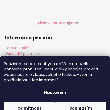
Sledovat na Instagramu
Informace pro vás
Termín dodání
Obchodní podmínky
Podmínky ochrany osobních údajů
Používáme cookies, abychom Vám umožnili
pohodlné prohlížení webu a díky analýze provozu
webu neustále zlepšovali jeho funkce, výkon a
Instagram
Facebook
použitelnost.
Více informací
Nastavení
Vytvořil Shoptet
Copyright 2026
ALMARA Original Handmade
. Všechna
Odmítnout
Souhlasím
práva vyhrazena.