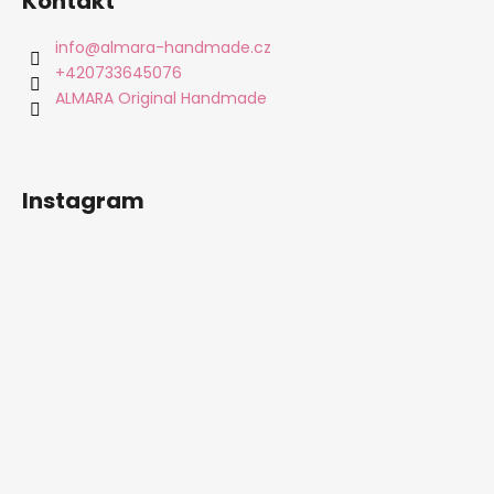
Kontakt
p
a
info
@
almara-handmade.cz
t
+420733645076
í
ALMARA Original Handmade
Instagram