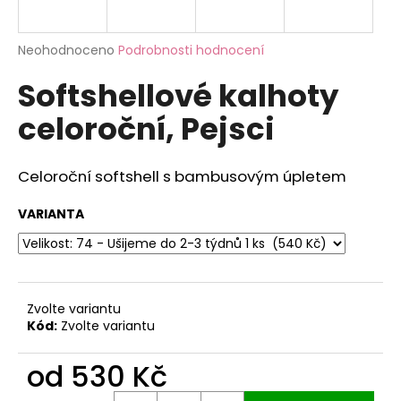
a
j
Průměrné
Neohodnoceno
Podrobnosti hodnocení
í
hodnocení
Softshellové kalhoty
produktu
t
je
?
celoroční, Pejsci
0,0
z
5
hvězdiček.
Celoroční softshell s bambusovým úpletem
HLEDAT
VARIANTA
D
o
Zvolte variantu
p
Kód:
Zvolte variantu
o
r
od
530 Kč
u
Měrná