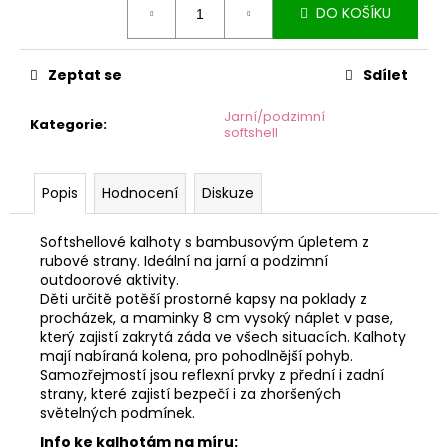
č
DO KOŠÍKU
cena:
u
j
e
Zeptat se
Sdílet
m
e
Jarní/podzimní
Kategorie
:
softshell
Popis
Hodnocení
Diskuze
Softshellové kalhoty s bambusovým úpletem z
rubové strany. Ideální na jarní a podzimní
outdoorové aktivity.
Děti určitě potěší prostorné kapsy na poklady z
procházek, a maminky 8 cm vysoký náplet v pase,
který zajistí zakrytá záda ve všech situacích. Kalhoty
mají nabíraná kolena, pro pohodlnější pohyb.
Samozřejmostí jsou reflexní prvky z přední i zadní
strany, které zajistí bezpečí i za zhoršených
světelných podmínek.
Info ke kalhotám na míru: