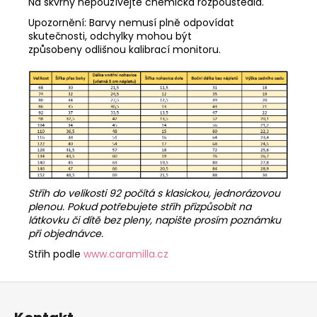
Na skvrny nepoužívejte chemická rozpouštědla.
Upozornění: Barvy nemusí plně odpovídat
skutečnosti, odchylky mohou být
způsobeny odlišnou kalibrací monitoru.
Střih do velikosti 92 počítá s klasickou, jednorázovou
plenou. Pokud potřebujete střih přizpůsobit na
látkovku či dítě bez pleny, napište prosím poznámku
při objednávce.
Střih podle
www.caramilla.cz
Z
á