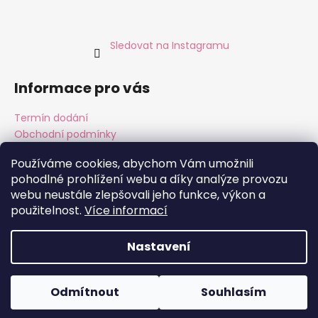
Sledovat na Instagramu
Informace pro vás
Termín dodání
Obchodní podmínky
Podmínky ochrany osobních údajů
Používáme cookies, abychom Vám umožnili
pohodlné prohlížení webu a díky analýze provozu
webu neustále zlepšovali jeho funkce, výkon a
použitelnost.
Více informací
Instagram
Facebook
Nastavení
Vytvořil Shoptet
Copyright 2026
ALMARA Original Handmade
. Všechna
Odmítnout
Souhlasím
práva vyhrazena.