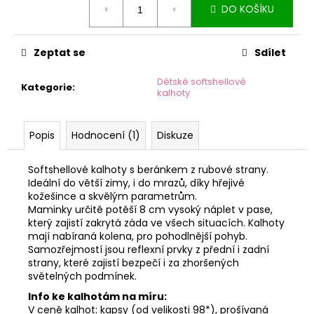
č
DO KOŠÍKU
cena:
u
j
e
Zeptat se
Sdílet
m
e
Dětské softshellové
Kategorie
:
kalhoty
Popis
Hodnocení (1)
Diskuze
Softshellové kalhoty s beránkem z rubové strany.
Ideální do větší zimy, i do mrazů, díky hřejivé
kožešince a skvělým parametrům.
Maminky určitě potěší 8 cm vysoký náplet v pase,
který zajistí zakrytá záda ve všech situacích. Kalhoty
mají nabíraná kolena, pro pohodlnější pohyb.
Samozřejmostí jsou reflexní prvky z přední i zadní
strany, které zajistí bezpečí i za zhoršených
světelných podmínek.
Info ke kalhotám na míru:
V ceně kalhot: kapsy (od velikosti 98*), prošívaná