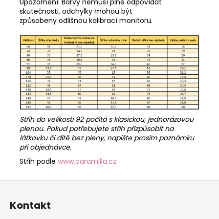
Upozornění: Barvy nemusí plně odpovídat
skutečnosti, odchylky mohou být
způsobeny odlišnou kalibrací monitoru.
Střih do velikosti 92 počítá s klasickou, jednorázovou
plenou. Pokud potřebujete střih přizpůsobit na
látkovku či dítě bez pleny, napište prosím poznámku
při objednávce.
Střih podle
www.caramilla.cz
Z
á
Kontakt
p