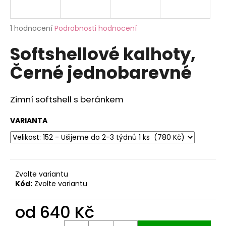
a
j
Průměrné
1 hodnocení
Podrobnosti hodnocení
í
hodnocení
Softshellové kalhoty,
produktu
t
je
?
Černé jednobarevné
5,0
z
5
hvězdiček.
Zimní softshell s beránkem
HLEDAT
VARIANTA
D
o
Zvolte variantu
p
Kód:
Zvolte variantu
o
r
od
640 Kč
u
Měrná