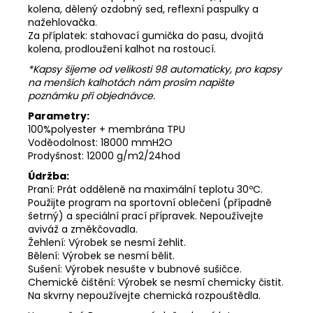
kolena, dělený ozdobný sed, reflexní paspulky a
nažehlovačka.
Za příplatek: stahovací gumička do pasu, dvojitá
kolena, prodloužení kalhot na rostoucí.
*Kapsy šijeme od velikosti 98 automaticky, pro kapsy
na menších kalhotách nám prosím napište
poznámku při objednávce.
Parametry:
100%polyester + membrána TPU
Voděodolnost: 18000 mmH2O
Prodyšnost: 12000 g/m2/24hod
Údržba:
Praní: Prát odděleně na maximální teplotu 30ºC.
Použijte program na sportovní oblečení (případně
šetrný) a speciální prací přípravek. Nepoužívejte
aviváž a změkčovadla.
Žehlení: Výrobek se nesmí žehlit.
Bělení: Výrobek se nesmí bělit.
Sušení: Výrobek nesušte v bubnové sušičce.
Chemické čištění: Výrobek se nesmí chemicky čistit.
Na skvrny nepoužívejte chemická rozpouštědla.