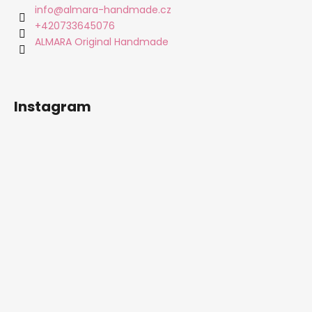
a
info
@
almara-handmade.cz
t
+420733645076
í
ALMARA Original Handmade
Instagram