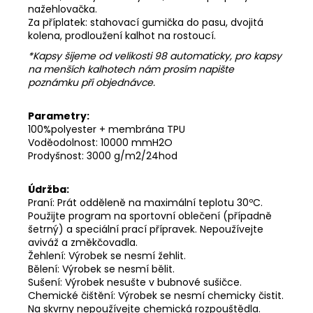
nažehlovačka.
Za příplatek: stahovací gumička do pasu, dvojitá
kolena, prodloužení kalhot na rostoucí.
*Kapsy šijeme od velikosti 98 automaticky, pro kapsy
na menších kalhotech nám prosím napište
poznámku při objednávce.
Parametry:
100%polyester + membrána TPU
Voděodolnost: 10000 mmH2O
Prodyšnost: 3000 g/m2/24hod
Údržba:
Praní: Prát odděleně na maximální teplotu 30ºC.
Použijte program na sportovní oblečení (případně
šetrný) a speciální prací přípravek. Nepoužívejte
aviváž a změkčovadla.
Žehlení: Výrobek se nesmí žehlit.
Bělení: Výrobek se nesmí bělit.
Sušení: Výrobek nesušte v bubnové sušičce.
Chemické čištění: Výrobek se nesmí chemicky čistit.
Na skvrny nepoužívejte chemická rozpouštědla.