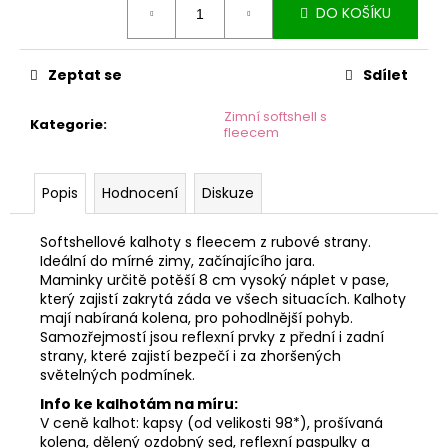
č
DO KOŠÍKU
cena:
u
j
e
Zeptat se
Sdílet
m
e
Zimní softshell s
Kategorie
:
fleecem
Popis
Hodnocení
Diskuze
Softshellové kalhoty s fleecem z rubové strany.
Ideální do mírné zimy, začínajícího jara.
Maminky určitě potěší 8 cm vysoký náplet v pase,
který zajistí zakrytá záda ve všech situacích. Kalhoty
mají nabíraná kolena, pro pohodlnější pohyb.
Samozřejmostí jsou reflexní prvky z přední i zadní
strany, které zajistí bezpečí i za zhoršených
světelných podmínek.
Info ke kalhotám na míru:
V ceně kalhot: kapsy (od velikosti 98*), prošívaná
kolena, dělený ozdobný sed, reflexní paspulky a