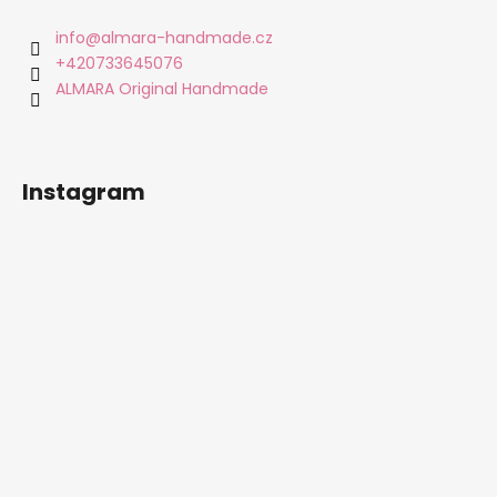
p
a
info
@
almara-handmade.cz
t
+420733645076
í
ALMARA Original Handmade
Instagram