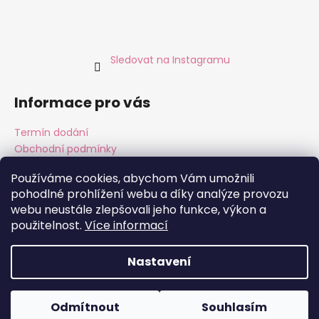
Sledovat na Instagramu
Informace pro vás
Termín dodání
Obchodní podmínky
Podmínky ochrany osobních údajů
Používáme cookies, abychom Vám umožnili
pohodlné prohlížení webu a díky analýze provozu
webu neustále zlepšovali jeho funkce, výkon a
Instagram
Facebook
použitelnost.
Více informací
Nastavení
Vytvořil Shoptet
Copyright 2026
ALMARA Original Handmade
. Všechna
Odmítnout
Souhlasím
práva vyhrazena.