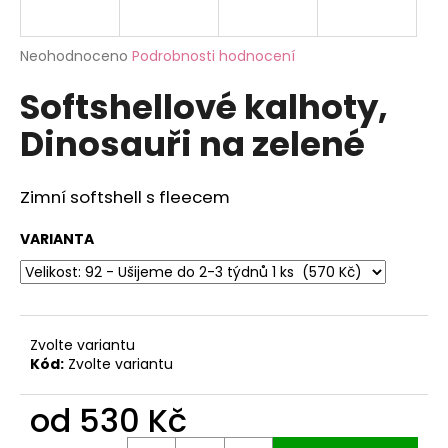
a
j
Průměrné
Neohodnoceno
Podrobnosti hodnocení
í
hodnocení
Softshellové kalhoty,
produktu
t
je
?
Dinosauři na zelené
0,0
z
5
hvězdiček.
Zimní softshell s fleecem
HLEDAT
VARIANTA
D
o
Zvolte variantu
p
Kód:
Zvolte variantu
o
r
od
530 Kč
u
Měrná