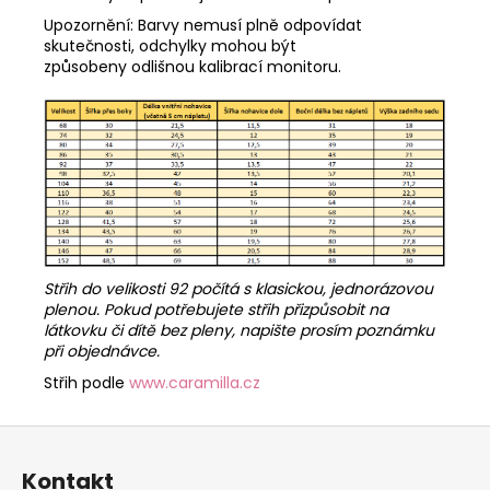
Upozornění: Barvy nemusí plně odpovídat
skutečnosti, odchylky mohou být
způsobeny odlišnou kalibrací monitoru.
Střih do velikosti 92 počítá s klasickou, jednorázovou
plenou. Pokud potřebujete střih přizpůsobit na
látkovku či dítě bez pleny, napište prosím poznámku
při objednávce.
Střih podle
www.caramilla.cz
Z
á
Kontakt