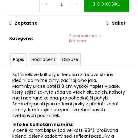
č
DO KOŠÍKU
cena:
u
j
e
Zeptat se
Sdílet
m
e
Zimní softshell s
Kategorie
:
fleecem
Popis
Hodnocení
Diskuze
Softshellové kalhoty s fleecem z rubové strany.
Ideální do mírné zimy, začínajícího jara.
Maminky určitě potěší 8 cm vysoký náplet v pase,
který zajistí zakrytá záda ve všech situacích. Kalhoty
mají nabíraná kolena, pro pohodlnější pohyb.
Samozřejmostí jsou reflexní prvky z přední i zadní
strany, které zajistí bezpečí i za zhoršených
světelných podmínek.
Info ke kalhotám na míru:
V ceně kalhot: kapsy (od velikosti 98*), prošívaná
kolena, dělený ozdobný sed, reflexní paspulky a