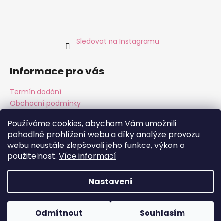
Sledovat na Instagramu
Informace pro vás
Termín dodání
Obchodní podmínky
Podmínky ochrany osobních údajů
Používáme cookies, abychom Vám umožnili
pohodlné prohlížení webu a díky analýze provozu
webu neustále zlepšovali jeho funkce, výkon a
Instagram
Facebook
použitelnost.
Více informací
Nastavení
Vytvořil Shoptet
Copyright 2026
ALMARA Original Handmade
. Všechna
Odmítnout
Souhlasím
práva vyhrazena.