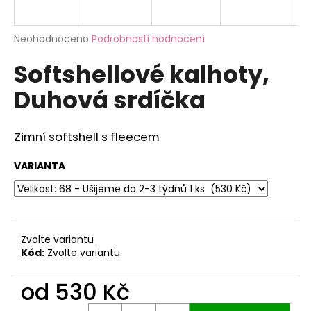
a
j
Průměrné
Neohodnoceno
Podrobnosti hodnocení
í
hodnocení
Softshellové kalhoty,
produktu
t
je
?
Duhová srdíčka
0,0
z
5
hvězdiček.
Zimní softshell s fleecem
HLEDAT
VARIANTA
D
o
Zvolte variantu
p
Kód:
Zvolte variantu
o
r
od
530 Kč
u
Měrná