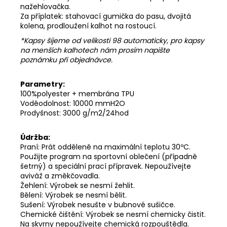
nažehlovačka.
Za příplatek: stahovací gumička do pasu, dvojitá
kolena, prodloužení kalhot na rostoucí.
*Kapsy šijeme od velikosti 98 automaticky, pro kapsy
na menších kalhotech nám prosím napište
poznámku při objednávce.
Parametry:
100%polyester + membrána TPU
Voděodolnost: 10000 mmH2O
Prodyšnost: 3000 g/m2/24hod
Údržba:
Praní: Prát odděleně na maximální teplotu 30ºC.
Použijte program na sportovní oblečení (případně
šetrný) a speciální prací přípravek. Nepoužívejte
aviváž a změkčovadla.
Žehlení: Výrobek se nesmí žehlit.
Bělení: Výrobek se nesmí bělit.
Sušení: Výrobek nesušte v bubnové sušičce.
Chemické čištění: Výrobek se nesmí chemicky čistit.
Na skvrny nepoužívejte chemická rozpouštědla.