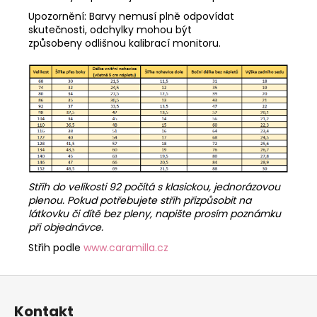
Upozornění: Barvy nemusí plně odpovídat
skutečnosti, odchylky mohou být
způsobeny odlišnou kalibrací monitoru.
Střih do velikosti 92 počítá s klasickou, jednorázovou
plenou. Pokud potřebujete střih přizpůsobit na
látkovku či dítě bez pleny, napište prosím poznámku
při objednávce.
Střih podle
www.caramilla.cz
Z
á
Kontakt