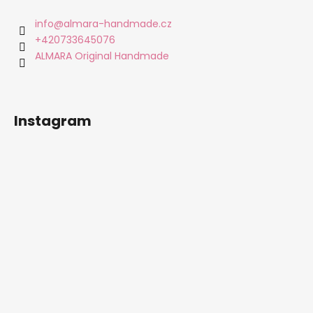
p
a
info
@
almara-handmade.cz
t
+420733645076
í
ALMARA Original Handmade
Instagram