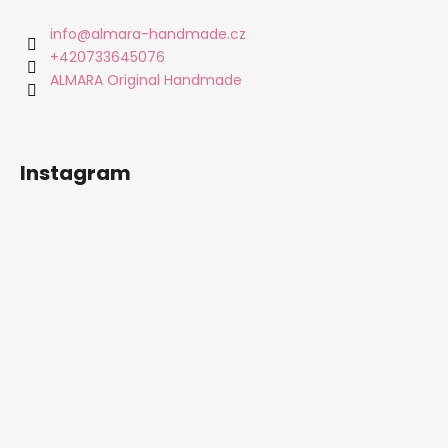
p
a
info
@
almara-handmade.cz
t
+420733645076
í
ALMARA Original Handmade
Instagram