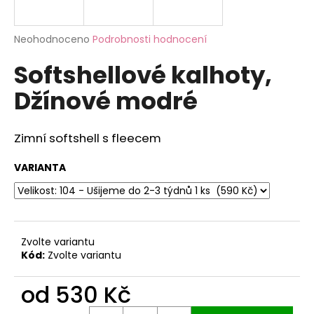
a
j
Průměrné
Neohodnoceno
Podrobnosti hodnocení
í
hodnocení
Softshellové kalhoty,
produktu
t
je
?
Džínové modré
0,0
z
5
hvězdiček.
Zimní softshell s fleecem
HLEDAT
VARIANTA
D
o
Zvolte variantu
p
Kód:
Zvolte variantu
o
r
od
530 Kč
u
Měrná