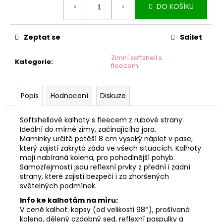
č
DO KOŠÍKU
cena:
u
j
e
Zeptat se
Sdílet
m
e
Zimní softshell s
Kategorie
:
fleecem
Popis
Hodnocení
Diskuze
Softshellové kalhoty s fleecem z rubové strany.
Ideální do mírné zimy, začínajícího jara.
Maminky určitě potěší 8 cm vysoký náplet v pase,
který zajistí zakrytá záda ve všech situacích. Kalhoty
mají nabíraná kolena, pro pohodlnější pohyb.
Samozřejmostí jsou reflexní prvky z přední i zadní
strany, které zajistí bezpečí i za zhoršených
světelných podmínek.
Info ke kalhotám na míru:
V ceně kalhot: kapsy (od velikosti 98*), prošívaná
kolena, dělený ozdobný sed, reflexní paspulky a