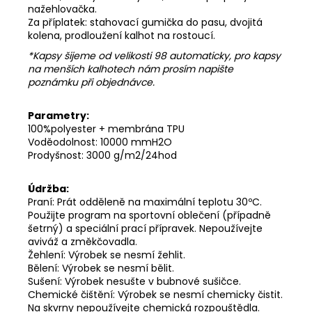
nažehlovačka.
Za příplatek: stahovací gumička do pasu, dvojitá
kolena, prodloužení kalhot na rostoucí.
*Kapsy šijeme od velikosti 98 automaticky, pro kapsy
na menších kalhotech nám prosím napište
poznámku při objednávce.
Parametry:
100%polyester + membrána TPU
Voděodolnost: 10000 mmH2O
Prodyšnost: 3000 g/m2/24hod
Údržba:
Praní: Prát odděleně na maximální teplotu 30ºC.
Použijte program na sportovní oblečení (případně
šetrný) a speciální prací přípravek. Nepoužívejte
aviváž a změkčovadla.
Žehlení: Výrobek se nesmí žehlit.
Bělení: Výrobek se nesmí bělit.
Sušení: Výrobek nesušte v bubnové sušičce.
Chemické čištění: Výrobek se nesmí chemicky čistit.
Na skvrny nepoužívejte chemická rozpouštědla.