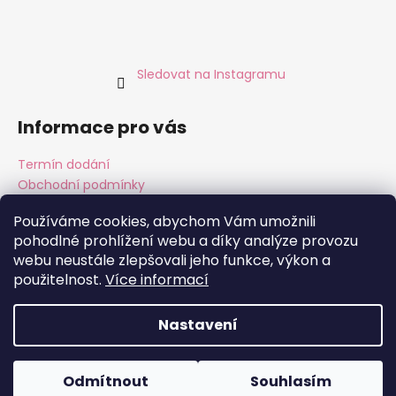
Sledovat na Instagramu
Informace pro vás
Termín dodání
Obchodní podmínky
Podmínky ochrany osobních údajů
Používáme cookies, abychom Vám umožnili
pohodlné prohlížení webu a díky analýze provozu
webu neustále zlepšovali jeho funkce, výkon a
Instagram
Facebook
použitelnost.
Více informací
Nastavení
Vytvořil Shoptet
Copyright 2026
ALMARA Original Handmade
. Všechna
Odmítnout
Souhlasím
práva vyhrazena.