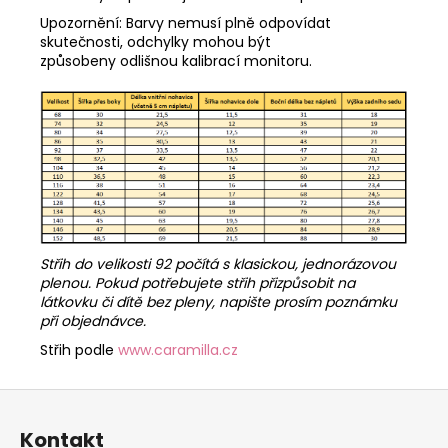
Upozornění: Barvy nemusí plně odpovídat
skutečnosti, odchylky mohou být
způsobeny odlišnou kalibrací monitoru.
Střih do velikosti 92 počítá s klasickou, jednorázovou
plenou. Pokud potřebujete střih přizpůsobit na
látkovku či dítě bez pleny, napište prosím poznámku
při objednávce.
Střih podle
www.caramilla.cz
Z
á
Kontakt