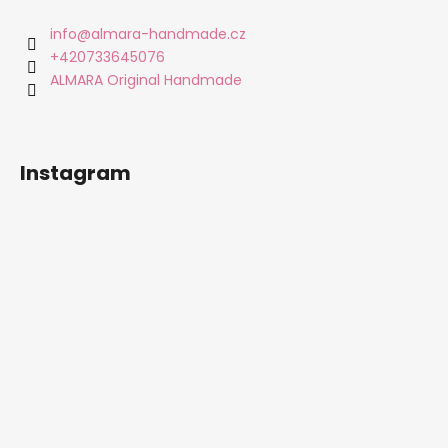
p
a
info
@
almara-handmade.cz
t
+420733645076
í
ALMARA Original Handmade
Instagram