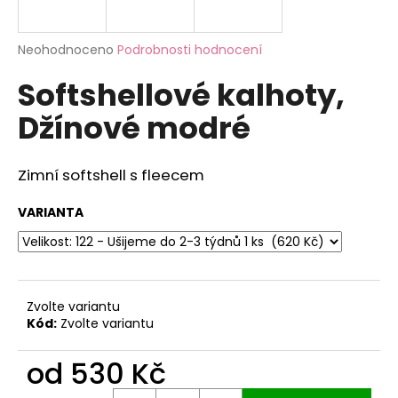
a
j
Průměrné
Neohodnoceno
Podrobnosti hodnocení
í
hodnocení
Softshellové kalhoty,
produktu
t
je
?
Džínové modré
0,0
z
5
hvězdiček.
Zimní softshell s fleecem
HLEDAT
VARIANTA
D
o
Zvolte variantu
p
Kód:
Zvolte variantu
o
r
od
530 Kč
u
Měrná