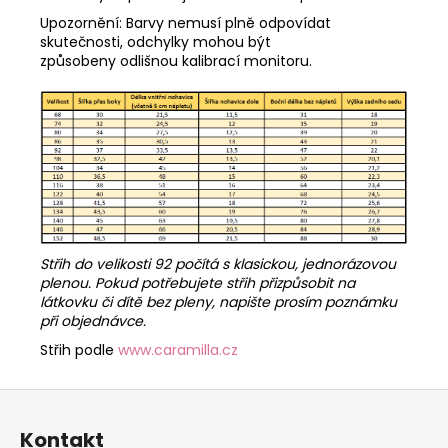
Upozornění: Barvy nemusí plně odpovídat
skutečnosti, odchylky mohou být
způsobeny odlišnou kalibrací monitoru.
Střih do velikosti 92 počítá s klasickou, jednorázovou
plenou. Pokud potřebujete střih přizpůsobit na
látkovku či dítě bez pleny, napište prosím poznámku
při objednávce.
Střih podle
www.caramilla.cz
Z
á
Kontakt