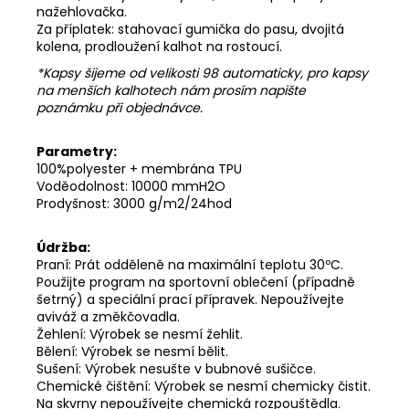
nažehlovačka.
Za příplatek: stahovací gumička do pasu, dvojitá
kolena, prodloužení kalhot na rostoucí.
*Kapsy šijeme od velikosti 98 automaticky, pro kapsy
na menších kalhotech nám prosím napište
poznámku při objednávce.
Parametry:
100%polyester + membrána TPU
Voděodolnost: 10000 mmH2O
Prodyšnost: 3000 g/m2/24hod
Údržba:
Praní: Prát odděleně na maximální teplotu 30ºC.
Použijte program na sportovní oblečení (případně
šetrný) a speciální prací přípravek. Nepoužívejte
aviváž a změkčovadla.
Žehlení: Výrobek se nesmí žehlit.
Bělení: Výrobek se nesmí bělit.
Sušení: Výrobek nesušte v bubnové sušičce.
Chemické čištění: Výrobek se nesmí chemicky čistit.
Na skvrny nepoužívejte chemická rozpouštědla.