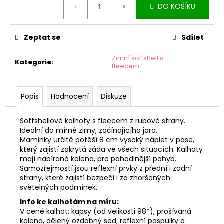
č
DO KOŠÍKU
cena:
u
j
e
Zeptat se
Sdílet
m
e
Zimní softshell s
Kategorie
:
fleecem
Popis
Hodnocení
Diskuze
Softshellové kalhoty s fleecem z rubové strany.
Ideální do mírné zimy, začínajícího jara.
Maminky určitě potěší 8 cm vysoký náplet v pase,
který zajistí zakrytá záda ve všech situacích. Kalhoty
mají nabíraná kolena, pro pohodlnější pohyb.
Samozřejmostí jsou reflexní prvky z přední i zadní
strany, které zajistí bezpečí i za zhoršených
světelných podmínek.
Info ke kalhotám na míru:
V ceně kalhot: kapsy (od velikosti 98*), prošívaná
kolena, dělený ozdobný sed, reflexní paspulky a