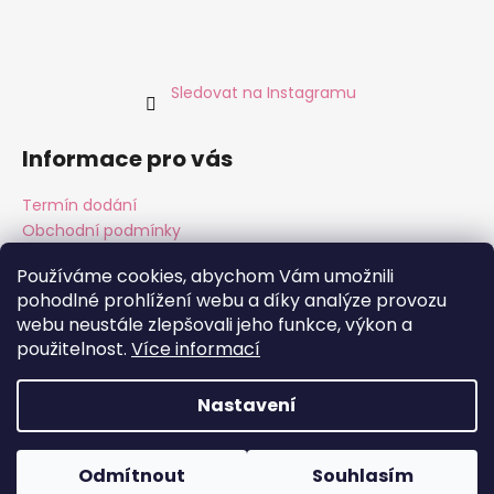
Sledovat na Instagramu
Informace pro vás
Termín dodání
Obchodní podmínky
Podmínky ochrany osobních údajů
Používáme cookies, abychom Vám umožnili
pohodlné prohlížení webu a díky analýze provozu
webu neustále zlepšovali jeho funkce, výkon a
Instagram
Facebook
použitelnost.
Více informací
Nastavení
Vytvořil Shoptet
Copyright 2026
ALMARA Original Handmade
. Všechna
Odmítnout
Souhlasím
práva vyhrazena.