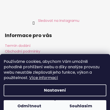
Sledovat na Instagramu
Informace pro vás
Termín dodání
Obchodní podmínky
Podmínky ochrany osobních údajů
Používáme cookies, abychom Vám umožnili
pohodlné prohlížení webu a díky analýze provozu
webu neustále zlepšovali jeho funkce, výkon a
Instagram
Facebook
použitelnost.
Více informací
Nastavení
Vytvořil Shoptet
Copyright 2026
ALMARA Original Handmade
. Všechna
Odmítnout
Souhlasím
práva vyhrazena.