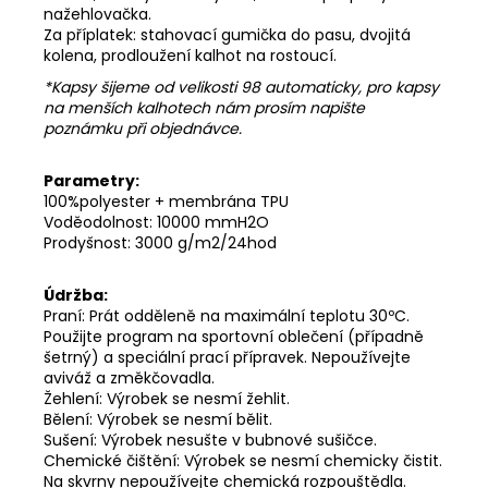
nažehlovačka.
Za příplatek: stahovací gumička do pasu, dvojitá
kolena, prodloužení kalhot na rostoucí.
*Kapsy šijeme od velikosti 98 automaticky, pro kapsy
na menších kalhotech nám prosím napište
poznámku při objednávce.
Parametry:
100%polyester + membrána TPU
Voděodolnost: 10000 mmH2O
Prodyšnost: 3000 g/m2/24hod
Údržba:
Praní: Prát odděleně na maximální teplotu 30ºC.
Použijte program na sportovní oblečení (případně
šetrný) a speciální prací přípravek. Nepoužívejte
aviváž a změkčovadla.
Žehlení: Výrobek se nesmí žehlit.
Bělení: Výrobek se nesmí bělit.
Sušení: Výrobek nesušte v bubnové sušičce.
Chemické čištění: Výrobek se nesmí chemicky čistit.
Na skvrny nepoužívejte chemická rozpouštědla.