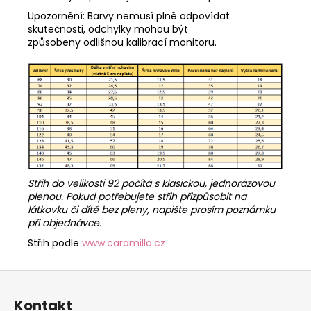
Upozornění: Barvy nemusí plně odpovídat
skutečnosti, odchylky mohou být
způsobeny odlišnou kalibrací monitoru.
Střih do velikosti 92 počítá s klasickou, jednorázovou
plenou. Pokud potřebujete střih přizpůsobit na
látkovku či dítě bez pleny, napište prosím poznámku
při objednávce.
Střih podle
www.caramilla.cz
Z
á
Kontakt