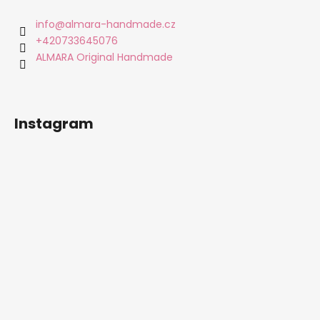
p
a
info
@
almara-handmade.cz
t
+420733645076
í
ALMARA Original Handmade
Instagram