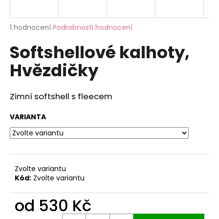
a
j
Průměrné
1 hodnocení
Podrobnosti hodnocení
í
hodnocení
Softshellové kalhoty,
produktu
t
je
?
Hvězdičky
5,0
z
5
hvězdiček.
Zimní softshell s fleecem
HLEDAT
VARIANTA
D
o
Zvolte variantu
p
Kód:
Zvolte variantu
o
r
od
530 Kč
u
Měrná