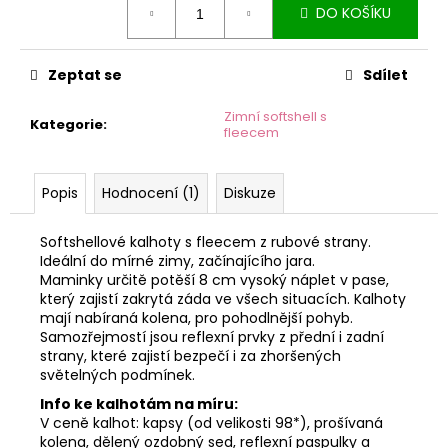
č
DO KOŠÍKU
cena:
u
j
e
Zeptat se
Sdílet
m
e
Zimní softshell s
Kategorie
:
fleecem
Popis
Hodnocení (1)
Diskuze
Softshellové kalhoty s fleecem z rubové strany.
Ideální do mírné zimy, začínajícího jara.
Maminky určitě potěší 8 cm vysoký náplet v pase,
který zajistí zakrytá záda ve všech situacích. Kalhoty
mají nabíraná kolena, pro pohodlnější pohyb.
Samozřejmostí jsou reflexní prvky z přední i zadní
strany, které zajistí bezpečí i za zhoršených
světelných podmínek.
Info ke kalhotám na míru:
V ceně kalhot: kapsy (od velikosti 98*), prošívaná
kolena, dělený ozdobný sed, reflexní paspulky a