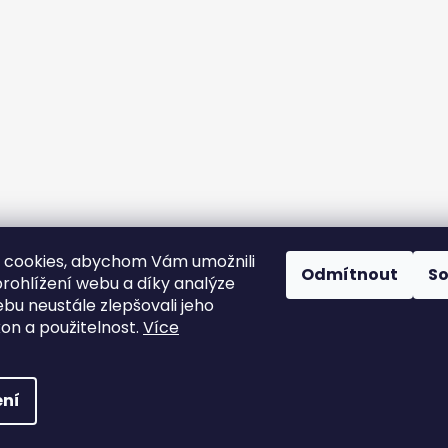
Sledovat na Instagramu
 cookies, abychom Vám umožnili
Odmítnout
S
rohlížení webu a díky analýze
bu neustále zlepšovali jeho
Instagram
Facebook
kon a použitelnost.
Více
šechna práva vyhrazena.
ní