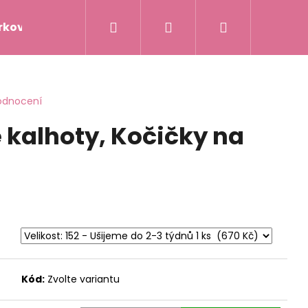
Hledat
Přihlášení
Nákupní
rkové poukazy
Napište nám
Hodnocení obc
košík
odnocení
 kalhoty, Kočičky na
Kód:
Zvolte variantu