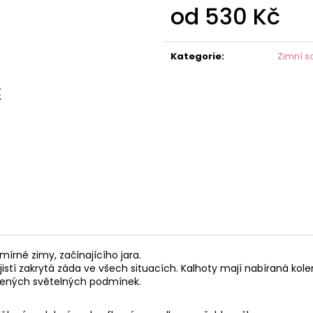
od
530 Kč
Měrná
cena:
Kategorie
:
Zimní s
mírné zimy, začínajícího jara.
istí zakrytá záda ve všech situacích. Kalhoty mají nabíraná kole
horšených světelných podmínek.