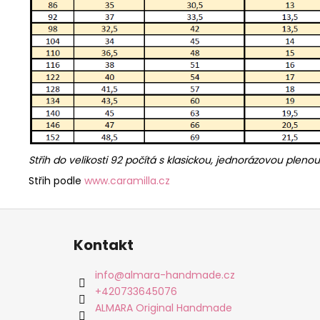
Střih do velikosti 92 počítá s klasickou, jednorázovou pleno
Střih podle
www.caramilla.cz
Z
á
Kontakt
p
a
info
@
almara-handmade.cz
t
+420733645076
í
ALMARA Original Handmade