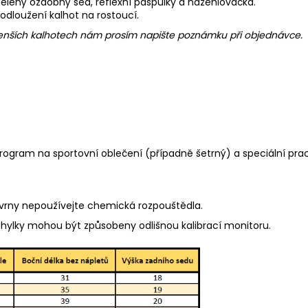
 dělený ozdobný sed, reflexní paspulky a nažehlovačka.
rodloužení kalhot na rostoucí.
 menších kalhotech nám prosím napište poznámku při objednávce.
program na sportovní oblečení (případně šetrný) a speciální pra
kvrny nepoužívejte chemická rozpouštědla.
chylky mohou být způsobeny odlišnou kalibrací monitoru.