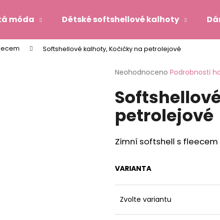
ká móda
Dětské softshellové kalhoty
Dá
fleecem
Softshellové kalhoty, Kočičky na petrolejové
Co potřebujete najít?
Průměrné
Neohodnoceno
Podrobnosti h
hodnocení
Softshellové
produktu
HLEDAT
je
petrolejové
0,0
z
5
Doporučujeme
hvězdiček.
Zimní softshell s fleecem
VARIANTA
Zvolte variantu