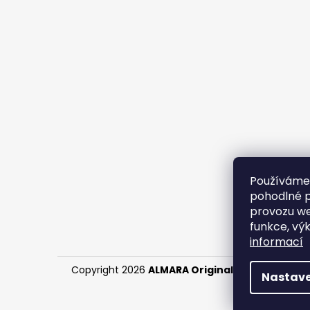
Používáme
pohodlné p
provozu we
funkce, vý
informací
Copyright 2026
ALMARA Original Handmade
. V
Nastave