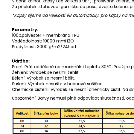
V ceně kalhot: kapsy (od velikosti 98*), prošívaná kolena,
Za příplatek: stahovací gumička do pasu, dvojitá kolena, p
*Kapsy šijeme od velikosti 98 automaticky, pro kapsy na
Parametry:
100%polyester + membrána TPU
Voděodolnost: 10000 mmH2O
Prodyšnost: 3000 g/m2/24hod
Údržba:
Praní: Prát odděleně na maximální teplotu 30ºC. Použijte 
Žehlení: Výrobek se nesmí žehlit.
Bělení: Výrobek se nesmí bělit.
Sušení: Výrobek nesušte v bubnové sušičce.
Chemické čištění: Výrobek se nesmí chemicky čistit. Na s
Upozornění: Barvy nemusí plně odpovídat skutečnosti, od