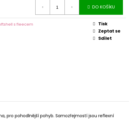
DO KOŠÍKU
Tisk
oftshell s fleecem
Zeptat se
Sdílet
na, pro pohodlnější pohyb. Samozřejmostí jsou reflexní