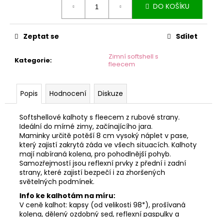
č
DO KOŠÍKU
cena:
u
j
e
Zeptat se
Sdílet
m
e
Zimní softshell s
Kategorie
:
fleecem
Popis
Hodnocení
Diskuze
Softshellové kalhoty s fleecem z rubové strany.
Ideální do mírné zimy, začínajícího jara.
Maminky určitě potěší 8 cm vysoký náplet v pase,
který zajistí zakrytá záda ve všech situacích. Kalhoty
mají nabíraná kolena, pro pohodlnější pohyb.
Samozřejmostí jsou reflexní prvky z přední i zadní
strany, které zajistí bezpečí i za zhoršených
světelných podmínek.
Info ke kalhotám na míru:
V ceně kalhot: kapsy (od velikosti 98*), prošívaná
kolena, dělený ozdobný sed, reflexní paspulky a