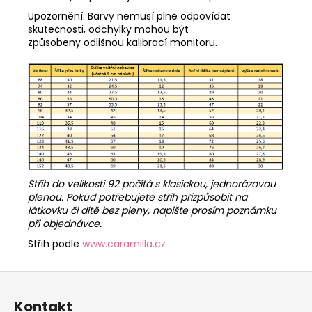
Upozornění: Barvy nemusí plně odpovídat
skutečnosti, odchylky mohou být
způsobeny odlišnou kalibrací monitoru.
Střih do velikosti 92 počítá s klasickou, jednorázovou
plenou. Pokud potřebujete střih přizpůsobit na
látkovku či dítě bez pleny, napište prosím poznámku
při objednávce.
Střih podle
www.caramilla.cz
Z
á
Kontakt