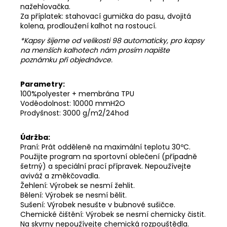
nažehlovačka.
Za příplatek: stahovací gumička do pasu, dvojitá
kolena, prodloužení kalhot na rostoucí.
*Kapsy šijeme od velikosti 98 automaticky, pro kapsy
na menších kalhotech nám prosím napište
poznámku při objednávce.
Parametry:
100%polyester + membrána TPU
Voděodolnost: 10000 mmH2O
Prodyšnost: 3000 g/m2/24hod
Údržba:
Praní: Prát odděleně na maximální teplotu 30ºC.
Použijte program na sportovní oblečení (případně
šetrný) a speciální prací přípravek. Nepoužívejte
aviváž a změkčovadla.
Žehlení: Výrobek se nesmí žehlit.
Bělení: Výrobek se nesmí bělit.
Sušení: Výrobek nesušte v bubnové sušičce.
Chemické čištění: Výrobek se nesmí chemicky čistit.
Na skvrny nepoužívejte chemická rozpouštědla.