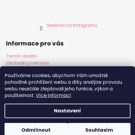
Sledovat na Instagramu
Informace pro vás
Termín dodání
Obchodní podmínky
Podmínky ochrany osobních údajů
Používáme cookies, abychom Vám umožnili
pohodlné prohlížení webu a díky analýze provozu
webu neustále zlepšovali jeho funkce, výkon a
Instagram
Facebook
použitelnost.
Více informací
Nastavení
Vytvořil Shoptet
Copyright 2026
ALMARA Original Handmade
. Všechna
Odmítnout
Souhlasím
práva vyhrazena.