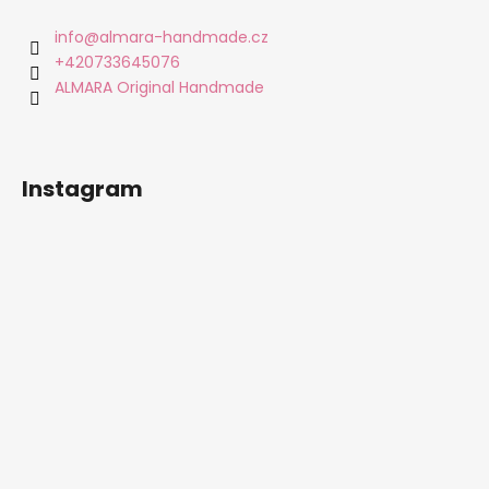
p
a
info
@
almara-handmade.cz
t
+420733645076
í
ALMARA Original Handmade
Instagram