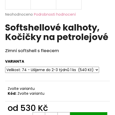
a
j
Průměrné
Neohodnoceno
Podrobnosti hodnocení
í
hodnocení
Softshellové kalhoty,
produktu
t
je
?
Kočičky na petrolejové
0,0
z
5
hvězdiček.
Zimní softshell s fleecem
HLEDAT
VARIANTA
D
o
Zvolte variantu
p
Kód:
Zvolte variantu
o
r
od
530 Kč
u
Měrná