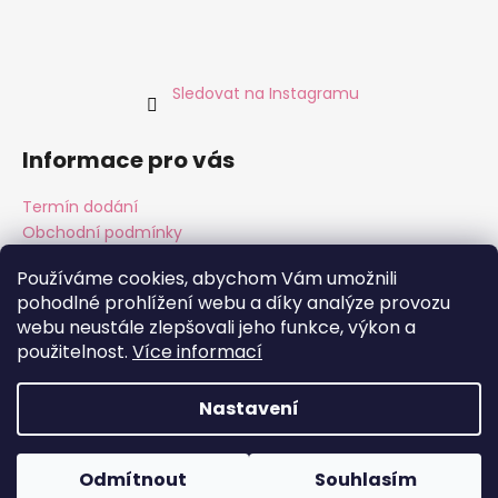
Sledovat na Instagramu
Informace pro vás
Termín dodání
Obchodní podmínky
Podmínky ochrany osobních údajů
Používáme cookies, abychom Vám umožnili
pohodlné prohlížení webu a díky analýze provozu
webu neustále zlepšovali jeho funkce, výkon a
Instagram
Facebook
použitelnost.
Více informací
Nastavení
Vytvořil Shoptet
Copyright 2026
ALMARA Original Handmade
. Všechna
Odmítnout
Souhlasím
práva vyhrazena.