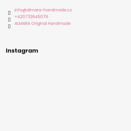
p
a
info
@
almara-handmade.cz
t
+420733645076
í
ALMARA Original Handmade
Instagram