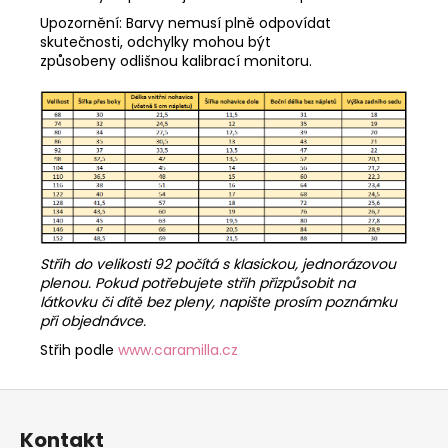
Upozornění: Barvy nemusí plně odpovídat
skutečnosti, odchylky mohou být
způsobeny odlišnou kalibrací monitoru.
Střih do velikosti 92 počítá s klasickou, jednorázovou
plenou. Pokud potřebujete střih přizpůsobit na
látkovku či dítě bez pleny, napište prosím poznámku
při objednávce.
Střih podle
www.caramilla.cz
Z
á
Kontakt