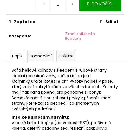
č
DO KOŠÍKU
cena:
u
j
e
Zeptat se
Sdílet
m
e
Zimní softshell s
Kategorie
:
fleecem
Popis
Hodnocení
Diskuze
Softshellové kalhoty s fleecem z rubové strany.
Ideální do mírné zimy, začínajícího jara.
Maminky určitě potěší 8 cm vysoký náplet v pase,
který zajistí zakrytá záda ve všech situacích. Kalhoty
mají nabíraná kolena, pro pohodlnější pohyb.
Samozřejmostí jsou reflexní prvky z přední i zadní
strany, které zajistí bezpečí i za zhoršených
světelných podmínek.
Info ke kalhotám na míru:
V ceně kalhot: kapsy (od velikosti 98*), prošívaná
kolena, dělený ozdobný sed, reflexní paspulky a