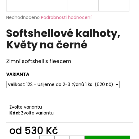
a
j
Průměrné
Neohodnoceno
Podrobnosti hodnocení
í
hodnocení
Softshellové kalhoty,
produktu
t
je
?
Květy na černé
0,0
z
5
hvězdiček.
Zimní softshell s fleecem
HLEDAT
VARIANTA
D
o
Zvolte variantu
p
Kód:
Zvolte variantu
o
r
od
530 Kč
u
Měrná