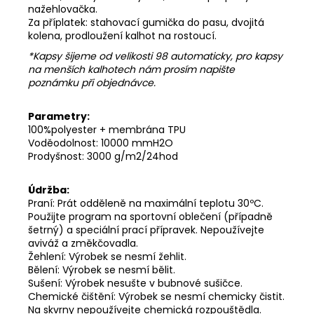
nažehlovačka.
Za příplatek: stahovací gumička do pasu, dvojitá
kolena, prodloužení kalhot na rostoucí.
*Kapsy šijeme od velikosti 98 automaticky, pro kapsy
na menších kalhotech nám prosím napište
poznámku při objednávce.
Parametry:
100%polyester + membrána TPU
Voděodolnost: 10000 mmH2O
Prodyšnost: 3000 g/m2/24hod
Údržba:
Praní: Prát odděleně na maximální teplotu 30ºC.
Použijte program na sportovní oblečení (případně
šetrný) a speciální prací přípravek. Nepoužívejte
aviváž a změkčovadla.
Žehlení: Výrobek se nesmí žehlit.
Bělení: Výrobek se nesmí bělit.
Sušení: Výrobek nesušte v bubnové sušičce.
Chemické čištění: Výrobek se nesmí chemicky čistit.
Na skvrny nepoužívejte chemická rozpouštědla.