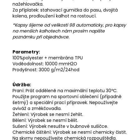
nažehlovačka.
Za příplatek: stahovací gumička do pasu, dvojitá
kolena, prodloužení kalhot na rostoucí.
*Kapsy šijeme od velikosti 98 automaticky, pro kapsy
na menších kalhotech nám prosím napište
poznámku při objednávce.
Parametry:
100%polyester + membrána TPU
Voděodolnost: 10000 mmH2O
Prodyšnost: 3000 g/m2/24hod
Údržba:
Praní: Prát odděleně na maximální teplotu 30ºC.
Použijte program na sportovní oblečení (případně
šetrný) a speciální prací přípravek. Nepoužívejte
aviváž a změkčovadla.
Žehlení: Výrobek se nesmí žehlit.
Bělení: Výrobek se nesmí bělit.
Sušení: Výrobek nesušte v bubnové sušičce.
Chemické čištění: Výrobek se nesmí chemicky čistit.
Na skvrny nepoužívejte chemická rozpouštědla.