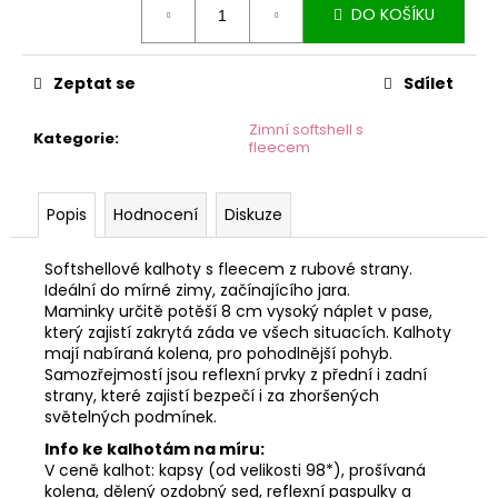
č
DO KOŠÍKU
cena:
u
j
e
Zeptat se
Sdílet
m
e
Zimní softshell s
Kategorie
:
fleecem
Popis
Hodnocení
Diskuze
Softshellové kalhoty s fleecem z rubové strany.
Ideální do mírné zimy, začínajícího jara.
Maminky určitě potěší 8 cm vysoký náplet v pase,
který zajistí zakrytá záda ve všech situacích. Kalhoty
mají nabíraná kolena, pro pohodlnější pohyb.
Samozřejmostí jsou reflexní prvky z přední i zadní
strany, které zajistí bezpečí i za zhoršených
světelných podmínek.
Info ke kalhotám na míru:
V ceně kalhot: kapsy (od velikosti 98*), prošívaná
kolena, dělený ozdobný sed, reflexní paspulky a