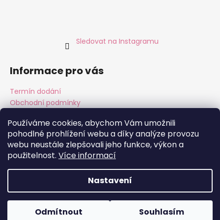
Sledovat na Instagramu
Informace pro vás
Termín dodání
Obchodní podmínky
Podmínky ochrany osobních údajů
Používáme cookies, abychom Vám umožnili
pohodlné prohlížení webu a díky analýze provozu
webu neustále zlepšovali jeho funkce, výkon a
Instagram
Facebook
použitelnost.
Více informací
Nastavení
Vytvořil Shoptet
Copyright 2026
ALMARA Original Handmade
. Všechna
Odmítnout
Souhlasím
práva vyhrazena.