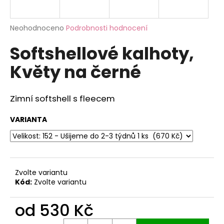
a
j
Průměrné
Neohodnoceno
Podrobnosti hodnocení
í
hodnocení
Softshellové kalhoty,
produktu
t
je
?
Květy na černé
0,0
z
5
hvězdiček.
Zimní softshell s fleecem
HLEDAT
VARIANTA
D
o
Zvolte variantu
p
Kód:
Zvolte variantu
o
r
od
530 Kč
u
Měrná