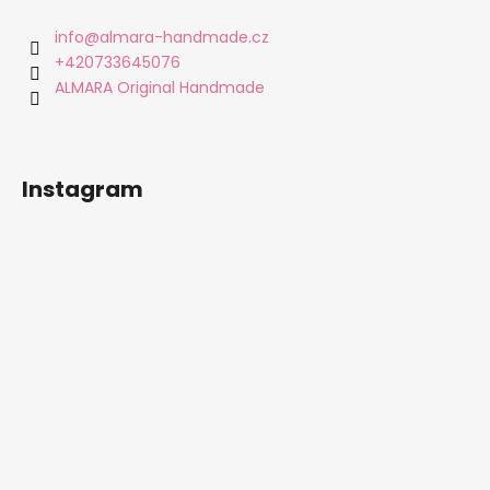
p
a
info
@
almara-handmade.cz
t
+420733645076
í
ALMARA Original Handmade
Instagram