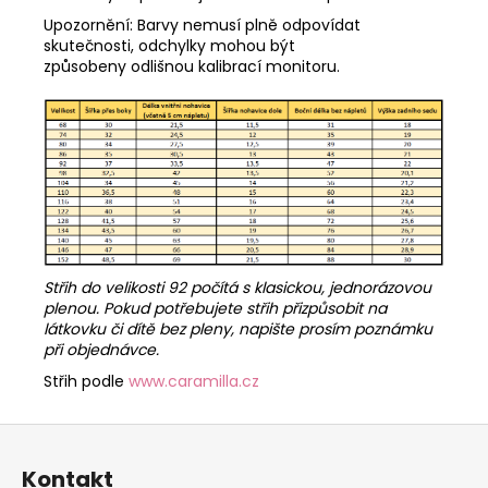
Upozornění: Barvy nemusí plně odpovídat
skutečnosti, odchylky mohou být
způsobeny odlišnou kalibrací monitoru.
Střih do velikosti 92 počítá s klasickou, jednorázovou
plenou. Pokud potřebujete střih přizpůsobit na
látkovku či dítě bez pleny, napište prosím poznámku
při objednávce.
Střih podle
www.caramilla.cz
Z
á
Kontakt