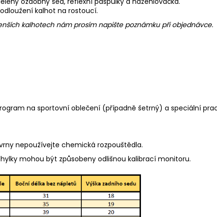
 dělený ozdobný sed, reflexní paspulky a nažehlovačka.
rodloužení kalhot na rostoucí.
 menších kalhotech nám prosím napište poznámku při objednávce.
program na sportovní oblečení (případně šetrný) a speciální pra
kvrny nepoužívejte chemická rozpouštědla.
chylky mohou být způsobeny odlišnou kalibrací monitoru.