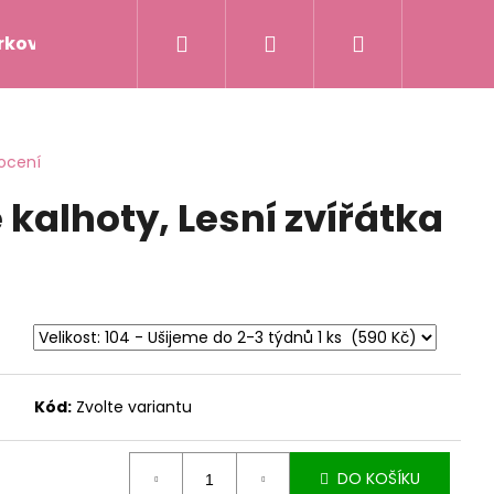
Hledat
Přihlášení
Nákupní
rkové poukazy
Napište nám
Hodnocení obc
košík
ocení
 kalhoty, Lesní zvířátka
Kód:
Zvolte variantu
DO KOŠÍKU