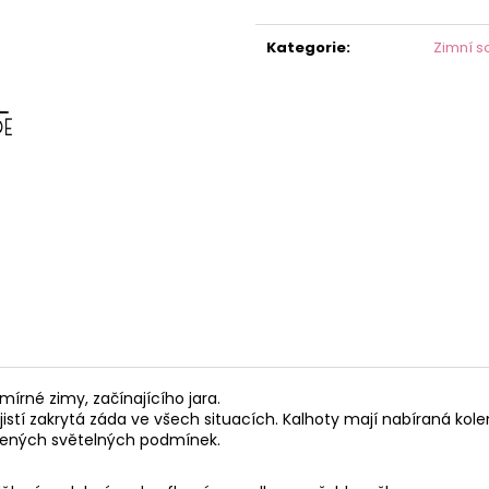
Měrná
cena:
Kategorie
:
Zimní s
mírné zimy, začínajícího jara.
istí zakrytá záda ve všech situacích. Kalhoty mají nabíraná kole
horšených světelných podmínek.