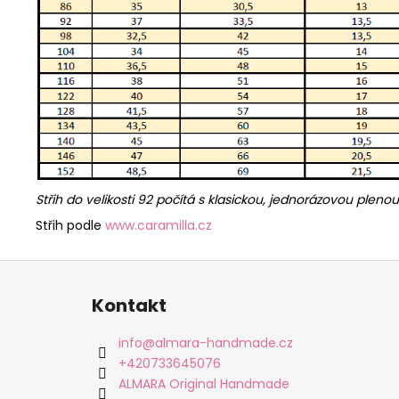
Střih do velikosti 92 počítá s klasickou, jednorázovou pleno
Střih podle
www.caramilla.cz
Z
á
Kontakt
p
a
info
@
almara-handmade.cz
t
+420733645076
í
ALMARA Original Handmade