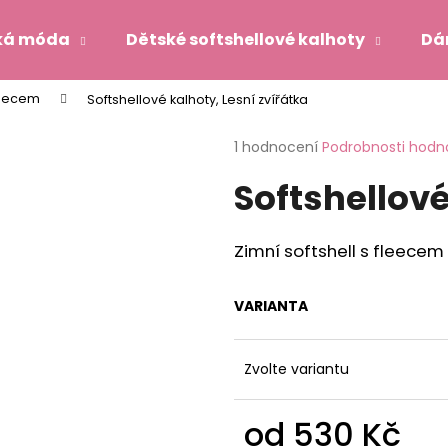
ká móda
Dětské softshellové kalhoty
Dá
fleecem
Softshellové kalhoty, Lesní zvířátka
Co potřebujete najít?
Průměrné
1 hodnocení
Podrobnosti hodn
hodnocení
Softshellové
produktu
HLEDAT
je
5,0
z
Zimní softshell s fleecem
5
Doporučujeme
hvězdiček.
VARIANTA
Zvolte variantu
od
530 Kč