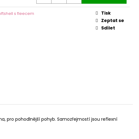
Tisk
oftshell s fleecem
Zeptat se
Sdílet
na, pro pohodlnější pohyb. Samozřejmostí jsou reflexní