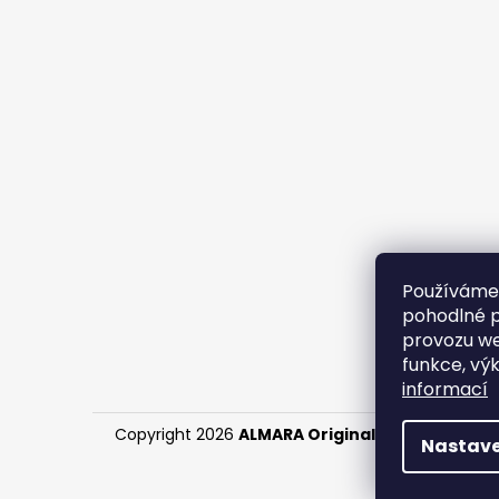
Používáme
pohodlné p
provozu we
funkce, vý
informací
Copyright 2026
ALMARA Original Handmade
. V
Nastave