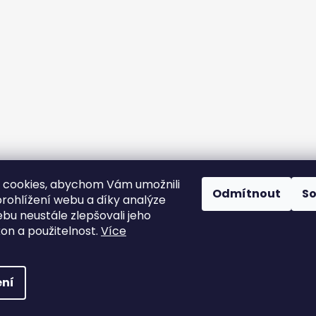
Sledovat na Instagramu
 cookies, abychom Vám umožnili
Odmítnout
S
rohlížení webu a díky analýze
bu neustále zlepšovali jeho
Instagram
Facebook
kon a použitelnost.
Více
šechna práva vyhrazena.
ní