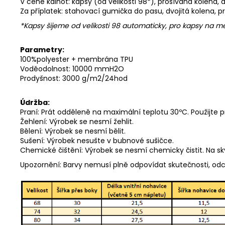
V ceně kalhot: kapsy (od velikosti 98*), prošívaná kolena,
Za příplatek: stahovací gumička do pasu, dvojitá kolena, p
*Kapsy šijeme od velikosti 98 automaticky, pro kapsy na
Parametry:
100%polyester + membrána TPU
Voděodolnost: 10000 mmH2O
Prodyšnost: 3000 g/m2/24hod
Údržba:
Praní: Prát odděleně na maximální teplotu 30ºC. Použijte 
Žehlení: Výrobek se nesmí žehlit.
Bělení: Výrobek se nesmí bělit.
Sušení: Výrobek nesušte v bubnové sušičce.
Chemické čištění: Výrobek se nesmí chemicky čistit. Na s
Upozornění: Barvy nemusí plně odpovídat skutečnosti, od