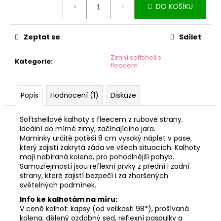
č
DO KOŠÍKU
cena:
u
j
e
Zeptat se
Sdílet
m
e
Zimní softshell s
Kategorie
:
fleecem
Popis
Hodnocení (1)
Diskuze
Softshellové kalhoty s fleecem z rubové strany.
Ideální do mírné zimy, začínajícího jara.
Maminky určitě potěší 8 cm vysoký náplet v pase,
který zajistí zakrytá záda ve všech situacích. Kalhoty
mají nabíraná kolena, pro pohodlnější pohyb.
Samozřejmostí jsou reflexní prvky z přední i zadní
strany, které zajistí bezpečí i za zhoršených
světelných podmínek.
Info ke kalhotám na míru:
V ceně kalhot: kapsy (od velikosti 98*), prošívaná
kolena, dělený ozdobný sed, reflexní paspulky a