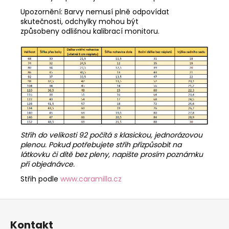
Upozornění: Barvy nemusí plně odpovídat
skutečnosti, odchylky mohou být
způsobeny odlišnou kalibrací monitoru.
Střih do velikosti 92 počítá s klasickou, jednorázovou
plenou. Pokud potřebujete střih přizpůsobit na
látkovku či dítě bez pleny, napište prosím poznámku
při objednávce.
Střih podle
www.caramilla.cz
Z
á
Kontakt