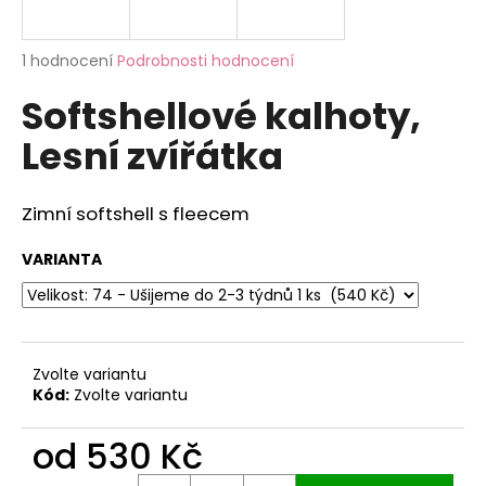
a
j
Průměrné
1 hodnocení
Podrobnosti hodnocení
í
hodnocení
Softshellové kalhoty,
produktu
t
je
?
Lesní zvířátka
5,0
z
5
hvězdiček.
Zimní softshell s fleecem
HLEDAT
VARIANTA
D
o
Zvolte variantu
p
Kód:
Zvolte variantu
o
r
od
530 Kč
u
Měrná