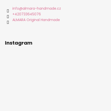
p
a
info
@
almara-handmade.cz
t
+420733645076
í
ALMARA Original Handmade
Instagram