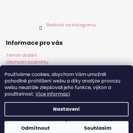
Sledovat na Instagramu
Informace pro vás
Termín dodání
Obchodní podmínky
Podmínky ochrany osobních údajů
Používáme cookies, abychom Vám umožnili
pohodlné prohlížení webu a díky analýze provozu
webu neustále zlepšovali jeho funkce, výkon a
Instagram
Facebook
použitelnost.
Více informací
Nastavení
Vytvořil Shoptet
Copyright 2026
ALMARA Original Handmade
. Všechna
Odmítnout
Souhlasím
práva vyhrazena.