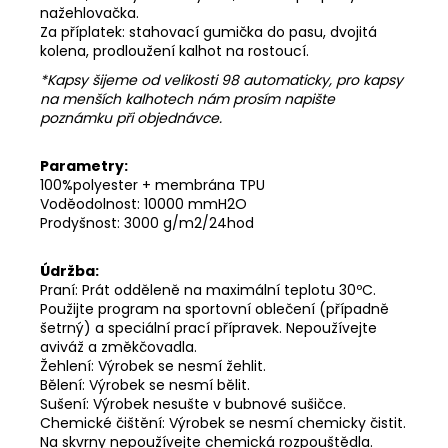
nažehlovačka.
Za příplatek: stahovací gumička do pasu, dvojitá
kolena, prodloužení kalhot na rostoucí.
*Kapsy šijeme od velikosti 98 automaticky, pro kapsy
na menších kalhotech nám prosím napište
poznámku při objednávce.
Parametry:
100%polyester + membrána TPU
Voděodolnost: 10000 mmH2O
Prodyšnost: 3000 g/m2/24hod
Údržba:
Praní: Prát odděleně na maximální teplotu 30ºC.
Použijte program na sportovní oblečení (případně
šetrný) a speciální prací přípravek. Nepoužívejte
aviváž a změkčovadla.
Žehlení: Výrobek se nesmí žehlit.
Bělení: Výrobek se nesmí bělit.
Sušení: Výrobek nesušte v bubnové sušičce.
Chemické čištění: Výrobek se nesmí chemicky čistit.
Na skvrny nepoužívejte chemická rozpouštědla.