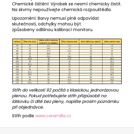
Chemické čištění: Výrobek se nesmí chemicky čistit.
Na skvrny nepoužívejte chemická rozpouštědla.
Upozornění: Barvy nemusí plně odpovídat
skutečnosti, odchylky mohou být
způsobeny odlišnou kalibrací monitoru.
Střih do velikosti 92 počítá s klasickou, jednorázovou
plenou. Pokud potřebujete střih přizpůsobit na
látkovku či dítě bez pleny, napište prosím poznámku
při objednávce.
Střih podle
www.caramilla.cz
Z