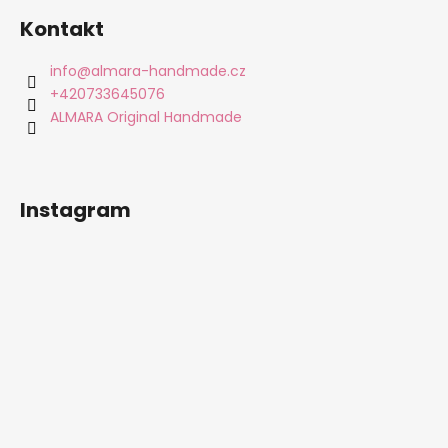
á
Kontakt
p
a
info
@
almara-handmade.cz
t
+420733645076
í
ALMARA Original Handmade
Instagram