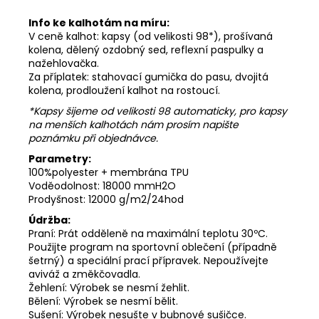
Info ke kalhotám na míru:
V ceně kalhot: kapsy (od velikosti 98*), prošívaná
kolena, dělený ozdobný sed, reflexní paspulky a
nažehlovačka.
Za příplatek: stahovací gumička do pasu, dvojitá
kolena, prodloužení kalhot na rostoucí.
*Kapsy šijeme od velikosti 98 automaticky, pro kapsy
na menších kalhotách nám prosím napište
poznámku při objednávce.
Parametry:
100%polyester + membrána TPU
Voděodolnost: 18000 mmH2O
Prodyšnost: 12000 g/m2/24hod
Údržba:
Praní: Prát odděleně na maximální teplotu 30ºC.
Použijte program na sportovní oblečení (případně
šetrný) a speciální prací přípravek. Nepoužívejte
aviváž a změkčovadla.
Žehlení: Výrobek se nesmí žehlit.
Bělení: Výrobek se nesmí bělit.
Sušení: Výrobek nesušte v bubnové sušičce.