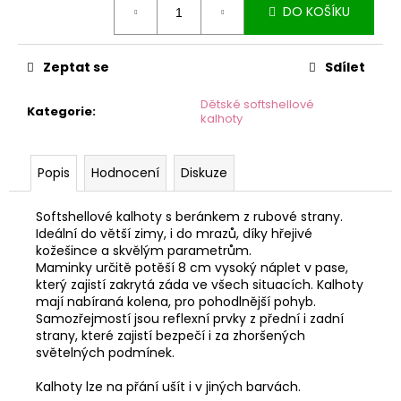
č
DO KOŠÍKU
cena:
u
j
e
Zeptat se
Sdílet
m
e
Dětské softshellové
Kategorie
:
kalhoty
Popis
Hodnocení
Diskuze
Softshellové kalhoty s beránkem z rubové strany.
Ideální do větší zimy, i do mrazů, díky hřejivé
kožešince a skvělým parametrům.
Maminky určitě potěší 8 cm vysoký náplet v pase,
který zajistí zakrytá záda ve všech situacích. Kalhoty
mají nabíraná kolena, pro pohodlnější pohyb.
Samozřejmostí jsou reflexní prvky z přední i zadní
strany, které zajistí bezpečí i za zhoršených
světelných podmínek.
Kalhoty lze na přání ušít i v jiných barvách.