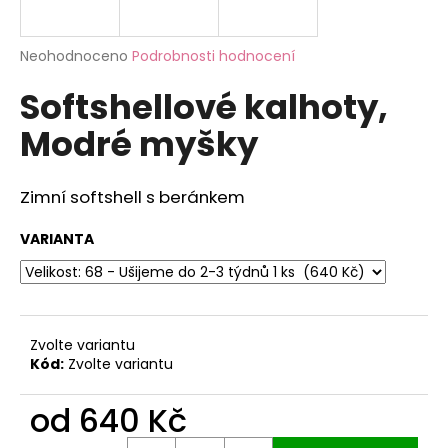
a
j
Průměrné
Neohodnoceno
Podrobnosti hodnocení
í
hodnocení
Softshellové kalhoty,
produktu
t
je
?
Modré myšky
0,0
z
5
hvězdiček.
Zimní softshell s beránkem
HLEDAT
VARIANTA
D
o
Zvolte variantu
p
Kód:
Zvolte variantu
o
r
od
640 Kč
u
Měrná