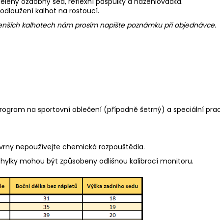
 dělený ozdobný sed, reflexní paspulky a nažehlovačka.
rodloužení kalhot na rostoucí.
 menších kalhotech nám prosím napište poznámku při objednávce.
program na sportovní oblečení (případně šetrný) a speciální pra
kvrny nepoužívejte chemická rozpouštědla.
chylky mohou být způsobeny odlišnou kalibrací monitoru.