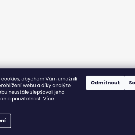
Sledovat na Instagramu
 cookies, abychom Vám umožnili
Odmítnout
S
rohlížení webu a díky analýze
bu neustále zlepšovali jeho
Instagram
Facebook
kon a použitelnost.
Více
šechna práva vyhrazena.
ní