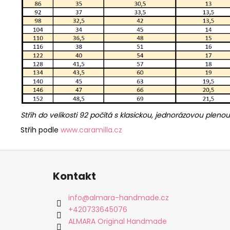
Střih do velikosti 92 počítá s klasickou, jednorázovou pleno
Střih podle
www.caramilla.cz
Z
á
Kontakt
p
a
info
@
almara-handmade.cz
t
+420733645076
í
ALMARA Original Handmade