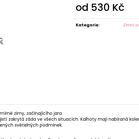
od
530 Kč
Měrná
cena:
Kategorie
:
Zimní s
mírné zimy, začínajícího jara.
istí zakrytá záda ve všech situacích. Kalhoty mají nabíraná kole
horšených světelných podmínek.