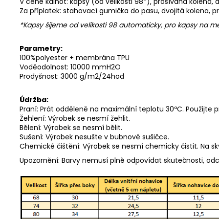
V ceně kalhot: kapsy (od velikosti 98*), prošívaná kolena,
Za příplatek: stahovací gumička do pasu, dvojitá kolena, p
*Kapsy šijeme od velikosti 98 automaticky, pro kapsy na
Parametry:
100%polyester + membrána TPU
Voděodolnost: 10000 mmH2O
Prodyšnost: 3000 g/m2/24hod
Údržba:
Praní: Prát odděleně na maximální teplotu 30ºC. Použijte 
Žehlení: Výrobek se nesmí žehlit.
Bělení: Výrobek se nesmí bělit.
Sušení: Výrobek nesušte v bubnové sušičce.
Chemické čištění: Výrobek se nesmí chemicky čistit. Na s
Upozornění: Barvy nemusí plně odpovídat skutečnosti, od