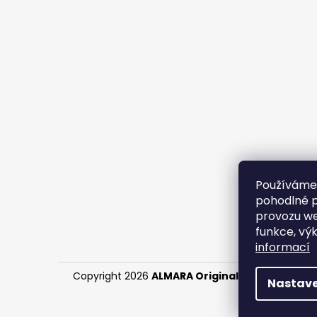
Používáme
pohodlné p
provozu we
funkce, vý
informací
Copyright 2026
ALMARA Original Handmade
. V
Nastave