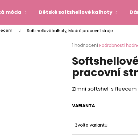
ká móda
Dětské softshellové kalhoty
Dá
fleecem
Softshellové kalhoty, Modré pracovní stroje
Co potřebujete najít?
Průměrné
1 hodnocení
Podrobnosti hodn
hodnocení
Softshellov
produktu
HLEDAT
je
pracovní st
5,0
z
5
Doporučujeme
hvězdiček.
Zimní softshell s fleecem
VARIANTA
Zvolte variantu