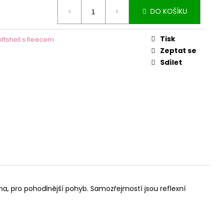
DO KOŠÍKU
Tisk
oftshell s fleecem
Zeptat se
Sdílet
na, pro pohodlnější pohyb. Samozřejmostí jsou reflexní