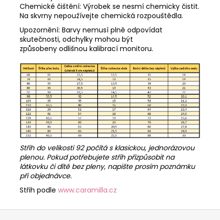
Chemické čištění: Výrobek se nesmí chemicky čistit.
Na skvrny nepoužívejte chemická rozpouštědla.
Upozornění: Barvy nemusí plně odpovídat
skutečnosti, odchylky mohou být
způsobeny odlišnou kalibrací monitoru.
Střih do velikosti 92 počítá s klasickou, jednorázovou
plenou. Pokud potřebujete střih přizpůsobit na
látkovku či dítě bez pleny, napište prosím poznámku
při objednávce.
Střih podle
www.caramilla.cz
Z