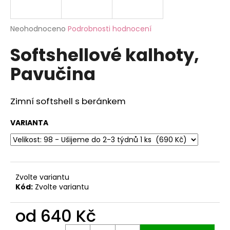
a
j
Průměrné
Neohodnoceno
Podrobnosti hodnocení
í
hodnocení
Softshellové kalhoty,
produktu
t
je
?
Pavučina
0,0
z
5
hvězdiček.
Zimní softshell s beránkem
HLEDAT
VARIANTA
D
o
Zvolte variantu
p
Kód:
Zvolte variantu
o
r
od
640 Kč
u
Měrná