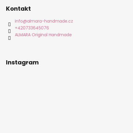
á
Kontakt
p
a
info
@
almara-handmade.cz
t
+420733645076
í
ALMARA Original Handmade
Instagram