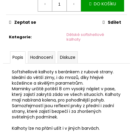
č
DO KOŠÍKU
cena:
u
j
e
Zeptat se
Sdílet
m
e
Dětské softshellové
Kategorie
:
kalhoty
Popis
Hodnocení
Diskuze
Softshellové kalhoty s beránkem z rubové strany.
Ideální do větší zimy, i do mrazů, díky hřejivé
kožešince a skvělým parametrům.
Maminky určitě potěší 8 cm vysoký náplet v pase,
který zajistí zakrytá záda ve všech situacích. Kalhoty
mají nabíraná kolena, pro pohodlnější pohyb.
Samozřejmostí jsou reflexní prvky z přední i zadní
strany, které zajistí bezpečí i za zhoršených
světelných podmínek.
Kalhoty lze na přání ušít i v jiných barvách.