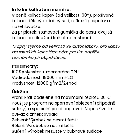
Info ke kalhotám na míru:
V ceně kalhot: kapsy (od velikosti 98*), prošívaná
kolena, dělený ozdobný sed, reflexní paspulky a
nažehlovačka.
Za příplatek: stahovací gumička do pasu, dvojitá
kolena, prodloužení kalhot na rostoucí.
*Kapsy šijeme od velikosti 98 automaticky, pro kapsy
na menších kalhotách nám prosím napište
poznámku při objednávce.
Parametry:
100%polyester + membrána TPU
Voděodolnost: 18000 mmH2O
Prodyšnost: 12000 g/m2/24hod
Údržba:
Praní: Prát odděleně na maximální teplotu 30ºC.
Použijte program na sportovní oblečení (případně
šetrný) a speciální prací přípravek. Nepoužívejte
aviváž a změkčovadla.
Žehlení: Výrobek se nesmí žehlit.
Bělení: Výrobek se nesmí bělit.
Sušení: Výrobek nesušte v bubnové sušičce.