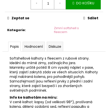
č
DO KOŠÍKU
cena:
u
j
e
Zeptat se
Sdílet
m
e
Zimní softshell s
Kategorie
:
fleecem
Popis
Hodnocení
Diskuze
Softshellové kalhoty s fleecem z rubové strany.
Ideální do mírné zimy, začínajícího jara.
Maminky určitě potěší 8 cm vysoký náplet v pase,
který zajistí zakrytá záda ve všech situacích. Kalhoty
mají nabíraná kolena, pro pohodlnější pohyb.
Samozřejmostí jsou reflexní prvky z přední i zadní
strany, které zajistí bezpečí i za zhoršených
světelných podmínek.
Info ke kalhotám na míru:
V ceně kalhot: kapsy (od velikosti 98*), prošívaná
kolena, dělený ozdobný sed, reflexní paspulky a