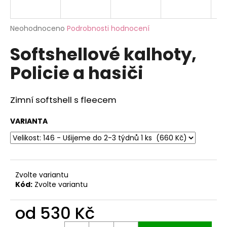
a
j
Průměrné
Neohodnoceno
Podrobnosti hodnocení
í
hodnocení
Softshellové kalhoty,
produktu
t
je
?
Policie a hasiči
0,0
z
5
hvězdiček.
Zimní softshell s fleecem
HLEDAT
VARIANTA
D
o
Zvolte variantu
p
Kód:
Zvolte variantu
o
r
od
530 Kč
u
Měrná