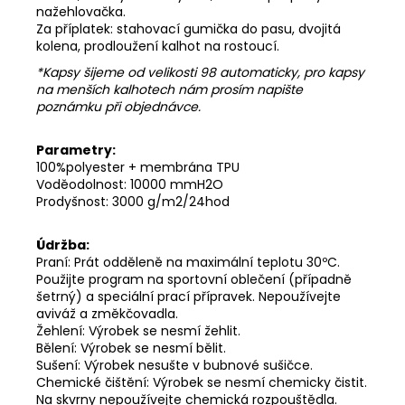
nažehlovačka.
Za příplatek: stahovací gumička do pasu, dvojitá
kolena, prodloužení kalhot na rostoucí.
*Kapsy šijeme od velikosti 98 automaticky, pro kapsy
na menších kalhotech nám prosím napište
poznámku při objednávce.
Parametry:
100%polyester + membrána TPU
Voděodolnost: 10000 mmH2O
Prodyšnost: 3000 g/m2/24hod
Údržba:
Praní: Prát odděleně na maximální teplotu 30ºC.
Použijte program na sportovní oblečení (případně
šetrný) a speciální prací přípravek. Nepoužívejte
aviváž a změkčovadla.
Žehlení: Výrobek se nesmí žehlit.
Bělení: Výrobek se nesmí bělit.
Sušení: Výrobek nesušte v bubnové sušičce.
Chemické čištění: Výrobek se nesmí chemicky čistit.
Na skvrny nepoužívejte chemická rozpouštědla.