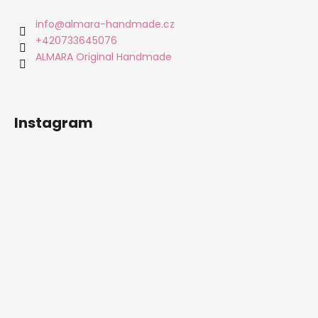
p
a
info
@
almara-handmade.cz
t
+420733645076
í
ALMARA Original Handmade
Instagram