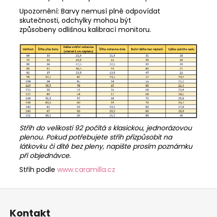
Upozornění: Barvy nemusí plně odpovídat
skutečnosti, odchylky mohou být
způsobeny odlišnou kalibrací monitoru.
Střih do velikosti 92 počítá s klasickou, jednorázovou
plenou. Pokud potřebujete střih přizpůsobit na
látkovku či dítě bez pleny, napište prosím poznámku
při objednávce.
Střih podle
www.caramilla.cz
Z
á
Kontakt