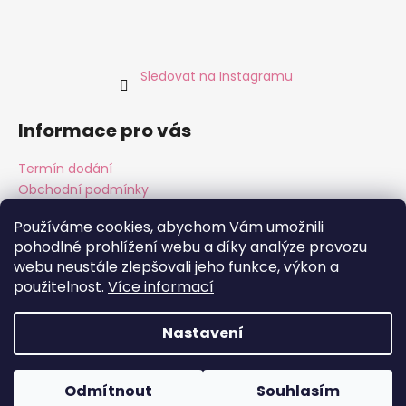
Sledovat na Instagramu
Informace pro vás
Termín dodání
Obchodní podmínky
Podmínky ochrany osobních údajů
Používáme cookies, abychom Vám umožnili
pohodlné prohlížení webu a díky analýze provozu
webu neustále zlepšovali jeho funkce, výkon a
Instagram
Facebook
použitelnost.
Více informací
Nastavení
Vytvořil Shoptet
Copyright 2026
ALMARA Original Handmade
. Všechna
Odmítnout
Souhlasím
práva vyhrazena.