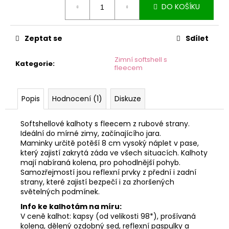
č
DO KOŠÍKU
cena:
u
j
e
Zeptat se
Sdílet
m
e
Zimní softshell s
Kategorie
:
fleecem
Popis
Hodnocení (1)
Diskuze
Softshellové kalhoty s fleecem z rubové strany.
Ideální do mírné zimy, začínajícího jara.
Maminky určitě potěší 8 cm vysoký náplet v pase,
který zajistí zakrytá záda ve všech situacích. Kalhoty
mají nabíraná kolena, pro pohodlnější pohyb.
Samozřejmostí jsou reflexní prvky z přední i zadní
strany, které zajistí bezpečí i za zhoršených
světelných podmínek.
Info ke kalhotám na míru:
V ceně kalhot: kapsy (od velikosti 98*), prošívaná
kolena, dělený ozdobný sed, reflexní paspulky a