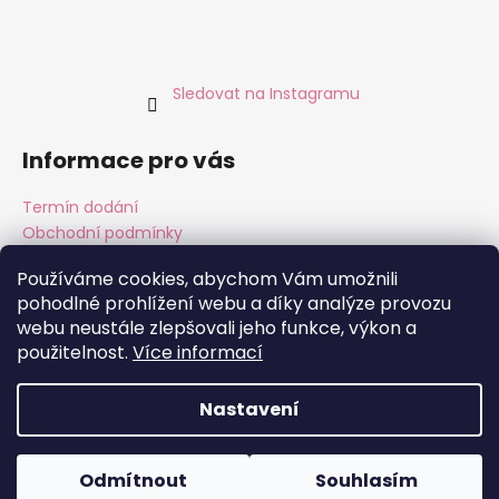
Sledovat na Instagramu
Informace pro vás
Termín dodání
Obchodní podmínky
Podmínky ochrany osobních údajů
Používáme cookies, abychom Vám umožnili
pohodlné prohlížení webu a díky analýze provozu
webu neustále zlepšovali jeho funkce, výkon a
Instagram
Facebook
použitelnost.
Více informací
Nastavení
Vytvořil Shoptet
Copyright 2026
ALMARA Original Handmade
. Všechna
Odmítnout
Souhlasím
práva vyhrazena.