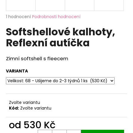
a
j
Průměrné
1 hodnocení
Podrobnosti hodnocení
í
hodnocení
Softshellové kalhoty,
produktu
t
je
?
Reflexní autíčka
5,0
z
5
hvězdiček.
Zimní softshell s fleecem
HLEDAT
VARIANTA
D
o
Zvolte variantu
p
Kód:
Zvolte variantu
o
r
od
530 Kč
u
Měrná