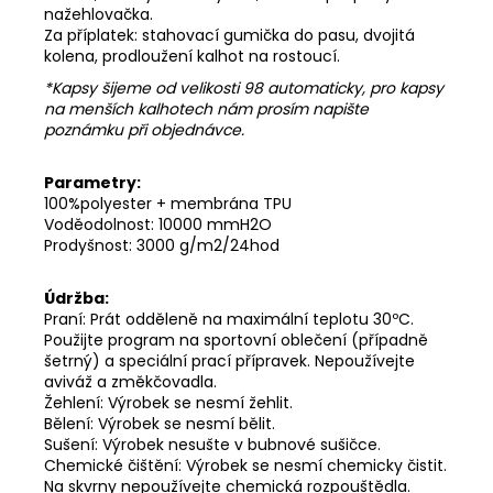
nažehlovačka.
Za příplatek: stahovací gumička do pasu, dvojitá
kolena, prodloužení kalhot na rostoucí.
*Kapsy šijeme od velikosti 98 automaticky, pro kapsy
na menších kalhotech nám prosím napište
poznámku při objednávce.
Parametry:
100%polyester + membrána TPU
Voděodolnost: 10000 mmH2O
Prodyšnost: 3000 g/m2/24hod
Údržba:
Praní: Prát odděleně na maximální teplotu 30ºC.
Použijte program na sportovní oblečení (případně
šetrný) a speciální prací přípravek. Nepoužívejte
aviváž a změkčovadla.
Žehlení: Výrobek se nesmí žehlit.
Bělení: Výrobek se nesmí bělit.
Sušení: Výrobek nesušte v bubnové sušičce.
Chemické čištění: Výrobek se nesmí chemicky čistit.
Na skvrny nepoužívejte chemická rozpouštědla.