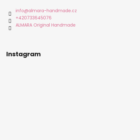
p
a
info
@
almara-handmade.cz
t
+420733645076
í
ALMARA Original Handmade
Instagram