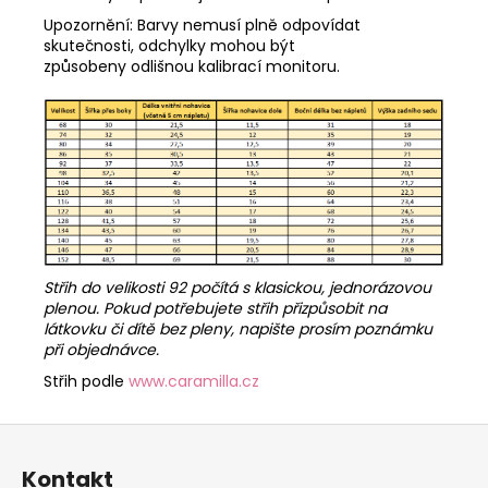
Upozornění: Barvy nemusí plně odpovídat
skutečnosti, odchylky mohou být
způsobeny odlišnou kalibrací monitoru.
Střih do velikosti 92 počítá s klasickou, jednorázovou
plenou. Pokud potřebujete střih přizpůsobit na
látkovku či dítě bez pleny, napište prosím poznámku
při objednávce.
Střih podle
www.caramilla.cz
Z
á
Kontakt