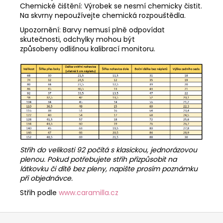
Chemické čištění: Výrobek se nesmí chemicky čistit.
Na skvrny nepoužívejte chemická rozpouštědla.
Upozornění: Barvy nemusí plně odpovídat
skutečnosti, odchylky mohou být
způsobeny odlišnou kalibrací monitoru.
Střih do velikosti 92 počítá s klasickou, jednorázovou
plenou. Pokud potřebujete střih přizpůsobit na
látkovku či dítě bez pleny, napište prosím poznámku
při objednávce.
Střih podle
www.caramilla.cz
Z