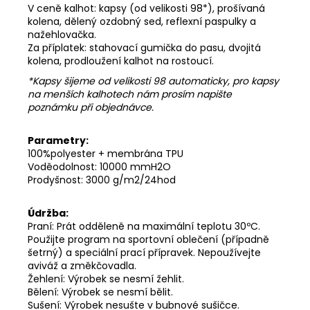
V ceně kalhot: kapsy (od velikosti 98*), prošívaná
kolena, dělený ozdobný sed, reflexní paspulky a
nažehlovačka.
Za příplatek: stahovací gumička do pasu, dvojitá
kolena, prodloužení kalhot na rostoucí.
*Kapsy šijeme od velikosti 98 automaticky, pro kapsy
na menších kalhotech nám prosím napište
poznámku při objednávce.
Parametry:
100%polyester + membrána TPU
Voděodolnost: 10000 mmH2O
Prodyšnost: 3000 g/m2/24hod
Údržba:
Praní: Prát odděleně na maximální teplotu 30ºC.
Použijte program na sportovní oblečení (případně
šetrný) a speciální prací přípravek. Nepoužívejte
aviváž a změkčovadla.
Žehlení: Výrobek se nesmí žehlit.
Bělení: Výrobek se nesmí bělit.
Sušení: Výrobek nesušte v bubnové sušičce.