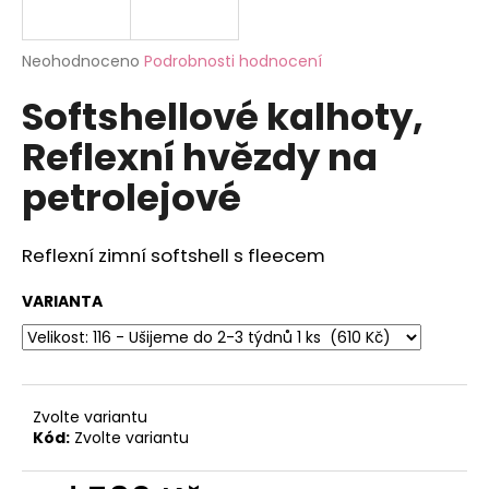
a
j
Průměrné
Neohodnoceno
Podrobnosti hodnocení
í
hodnocení
Softshellové kalhoty,
produktu
t
je
?
Reflexní hvězdy na
0,0
z
petrolejové
5
hvězdiček.
Reflexní zimní softshell s fleecem
HLEDAT
VARIANTA
D
o
p
o
Zvolte variantu
Kód:
Zvolte variantu
r
u