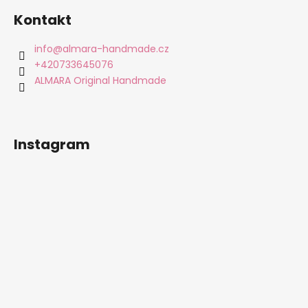
á
Kontakt
p
a
info
@
almara-handmade.cz
t
+420733645076
í
ALMARA Original Handmade
Instagram