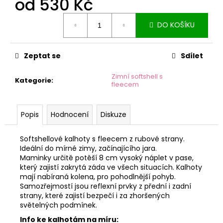
od
530 Kč
č
u
Měrná
j
DO KOŠÍKU
cena:
e
m
e
Zeptat se
Sdílet
Zimní softshell s
Kategorie
:
fleecem
Popis
Hodnocení
Diskuze
Softshellové kalhoty s fleecem z rubové strany.
Ideální do mírné zimy, začínajícího jara.
Maminky určitě potěší 8 cm vysoký náplet v pase,
který zajistí zakrytá záda ve všech situacích. Kalhoty
mají nabíraná kolena, pro pohodlnější pohyb.
Samozřejmostí jsou reflexní prvky z přední i zadní
strany, které zajistí bezpečí i za zhoršených
světelných podmínek.
Info ke kalhotám na míru: