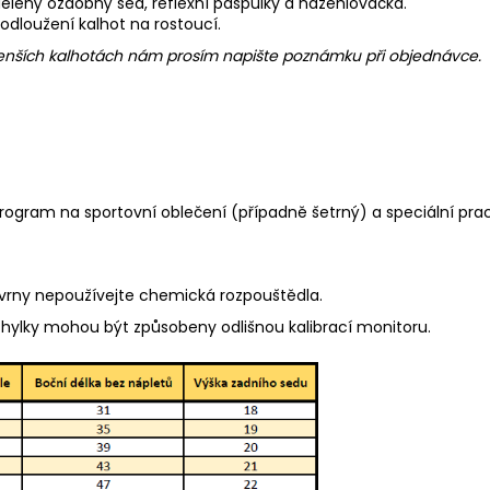
 dělený ozdobný sed, reflexní paspulky a nažehlovačka.
rodloužení kalhot na rostoucí.
 menších kalhotách nám prosím napište poznámku při objednávce.
program na sportovní oblečení (případně šetrný) a speciální pra
kvrny nepoužívejte chemická rozpouštědla.
chylky mohou být způsobeny odlišnou kalibrací monitoru.