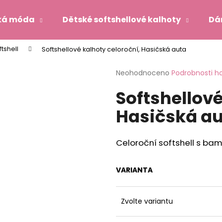
ká móda
Dětské softshellové kalhoty
Dá
tshell
Softshellové kalhoty celoroční, Hasičská auta
Co potřebujete najít?
Průměrné
Neohodnoceno
Podrobnosti h
hodnocení
Softshellové
produktu
HLEDAT
je
Hasičská a
0,0
z
5
Doporučujeme
hvězdiček.
Celoroční softshell s b
VARIANTA
Zvolte variantu