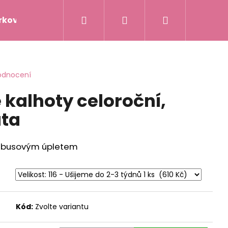
Hledat
Přihlášení
Nákupní
rkové poukazy
Napište nám
Hodnocení obc
košík
odnocení
 kalhoty celoroční,
uta
ambusovým úpletem
Kód:
Zvolte variantu