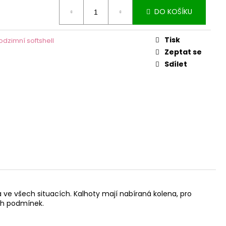
DO KOŠÍKU
Tisk
odzimní softshell
Zeptat se
Sdílet
a ve všech situacích. Kalhoty mají nabíraná kolena, pro
ých podmínek.