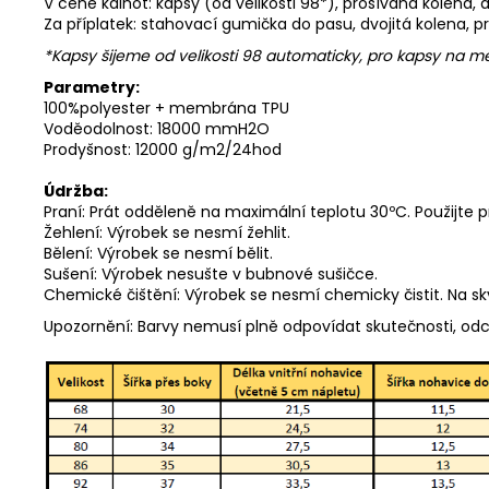
V ceně kalhot: kapsy (od velikosti 98*), prošívaná kolena,
Za příplatek: stahovací gumička do pasu, dvojitá kolena, p
*Kapsy šijeme od velikosti 98 automaticky, pro kapsy na
Parametry:
100%polyester + membrána TPU
Voděodolnost: 18000 mmH2O
Prodyšnost: 12000 g/m2/24hod
Údržba:
Praní: Prát odděleně na maximální teplotu 30ºC. Použijte 
Žehlení: Výrobek se nesmí žehlit.
Bělení: Výrobek se nesmí bělit.
Sušení: Výrobek nesušte v bubnové sušičce.
Chemické čištění: Výrobek se nesmí chemicky čistit. Na s
Upozornění: Barvy nemusí plně odpovídat skutečnosti, od