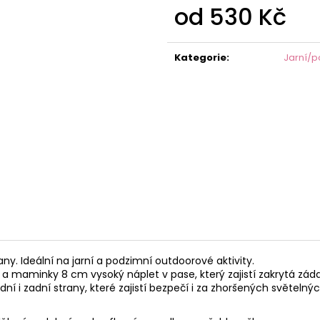
od
530 Kč
Měrná
cena:
Kategorie
:
Jarní/p
. Ideální na jarní a podzimní outdoorové aktivity.
 a maminky 8 cm vysoký náplet v pase, který zajistí zakrytá zád
dní i zadní strany, které zajistí bezpečí i za zhoršených světeln