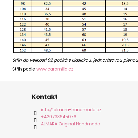
Střih do velikosti 92 počítá s klasickou, jednorázovou pleno
Střih podle
www.caramilla.cz
Z
á
Kontakt
p
a
info
@
almara-handmade.cz
t
+420733645076
í
ALMARA Original Handmade