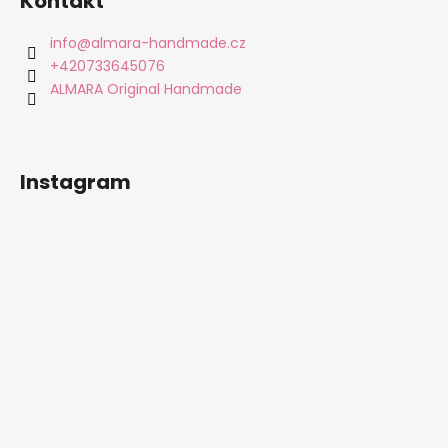
Kontakt
p
a
info
@
almara-handmade.cz
t
+420733645076
í
ALMARA Original Handmade
Instagram