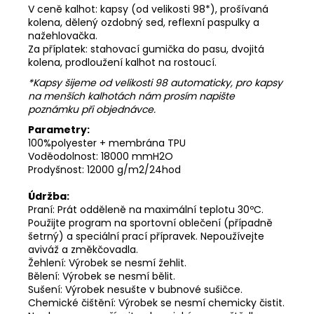
V ceně kalhot: kapsy (od velikosti 98*), prošívaná
kolena, dělený ozdobný sed, reflexní paspulky a
nažehlovačka.
Za příplatek: stahovací gumička do pasu, dvojitá
kolena, prodloužení kalhot na rostoucí.
*Kapsy šijeme od velikosti 98 automaticky, pro kapsy
na menších kalhotách nám prosím napište
poznámku při objednávce.
Parametry:
100%polyester + membrána TPU
Voděodolnost: 18000 mmH2O
Prodyšnost: 12000 g/m2/24hod
Údržba:
Praní: Prát odděleně na maximální teplotu 30ºC.
Použijte program na sportovní oblečení (případně
šetrný) a speciální prací přípravek. Nepoužívejte
aviváž a změkčovadla.
Žehlení: Výrobek se nesmí žehlit.
Bělení: Výrobek se nesmí bělit.
Sušení: Výrobek nesušte v bubnové sušičce.
Chemické čištění: Výrobek se nesmí chemicky čistit.