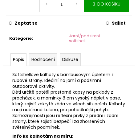
č
DO KOŠÍKU
cena:
u
j
e
Zeptat se
Sdílet
m
e
Jarní/podzimní
Kategorie
:
softshell
Popis
Hodnocení
Diskuze
Softshellové kalhoty s bambusovým úpletem z
rubové strany. Ideální na jarní a podzimní
outdoorové aktivity.
Děti určitě potěší prostorné kapsy na poklady z
procházek, a maminky 8 cm vysoký náplet v pase,
který zajistí zakrytá záda ve všech situacích. Kalhoty
mají nabíraná kolena, pro pohodlnější pohyb.
Samozřejmostí jsou reflexní prvky z přední i zadní
strany, které zajistí bezpečí i za zhoršených
světelných podmínek.
Info ke kalhotám na míru: