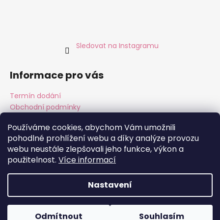
Sledovat na Instagramu
Informace pro vás
Termín dodání
Obchodní podmínky
Podmínky ochrany osobních údajů
Používáme cookies, abychom Vám umožnili
pohodlné prohlížení webu a díky analýze provozu
webu neustále zlepšovali jeho funkce, výkon a
Instagram
Facebook
použitelnost.
Více informací
Nastavení
Vytvořil Shoptet
Copyright 2026
ALMARA Original Handmade
. Všechna
Odmítnout
Souhlasím
práva vyhrazena.