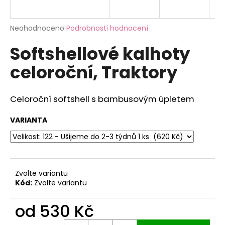
a
j
Průměrné
Neohodnoceno
Podrobnosti hodnocení
í
hodnocení
Softshellové kalhoty
produktu
t
je
?
celoroční, Traktory
0,0
z
5
hvězdiček.
Celoroční softshell s bambusovým úpletem
HLEDAT
VARIANTA
D
o
Zvolte variantu
p
Kód:
Zvolte variantu
o
r
od
530 Kč
u
Měrná