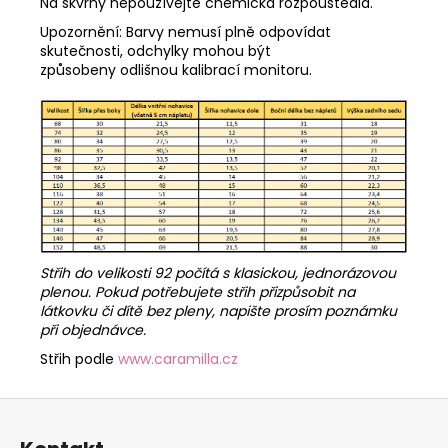
Na skvrny nepoužívejte chemická rozpouštědla.
Upozornění: Barvy nemusí plně odpovídat
skutečnosti, odchylky mohou být
způsobeny odlišnou kalibrací monitoru.
Střih do velikosti 92 počítá s klasickou, jednorázovou
plenou. Pokud potřebujete střih přizpůsobit na
látkovku či dítě bez pleny, napište prosím poznámku
při objednávce.
Střih podle
www.caramilla.cz
Z
á