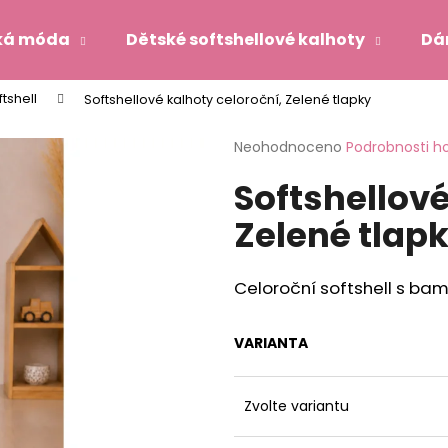
ká móda
Dětské softshellové kalhoty
Dá
tshell
Softshellové kalhoty celoroční, Zelené tlapky
Co potřebujete najít?
Průměrné
Neohodnoceno
Podrobnosti h
hodnocení
Softshellové
produktu
HLEDAT
je
Zelené tlap
0,0
z
5
Doporučujeme
hvězdiček.
Celoroční softshell s b
VARIANTA
Zvolte variantu