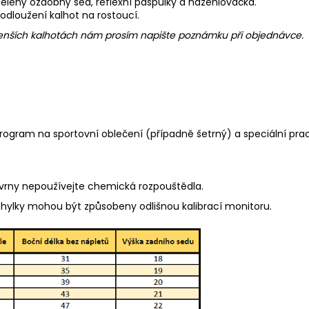
 dělený ozdobný sed, reflexní paspulky a nažehlovačka.
rodloužení kalhot na rostoucí.
 menších kalhotách nám prosím napište poznámku při objednávce.
program na sportovní oblečení (případně šetrný) a speciální pra
kvrny nepoužívejte chemická rozpouštědla.
chylky mohou být způsobeny odlišnou kalibrací monitoru.