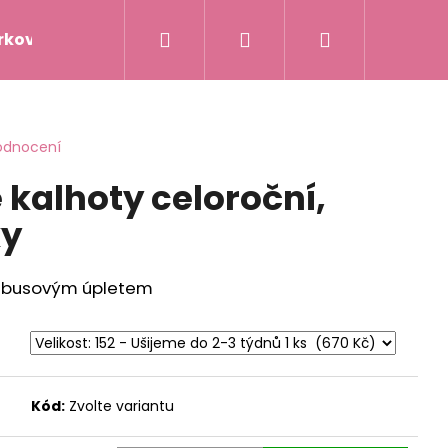
Hledat
Přihlášení
Nákupní
rkové poukazy
Napište nám
Hodnocení obc
košík
odnocení
 kalhoty celoroční,
ky
ambusovým úpletem
Kód:
Zvolte variantu