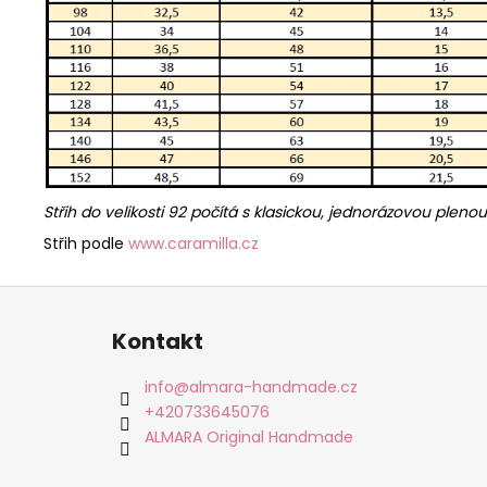
Střih do velikosti 92 počítá s klasickou, jednorázovou pleno
Střih podle
www.caramilla.cz
Z
á
Kontakt
p
a
info
@
almara-handmade.cz
t
+420733645076
í
ALMARA Original Handmade