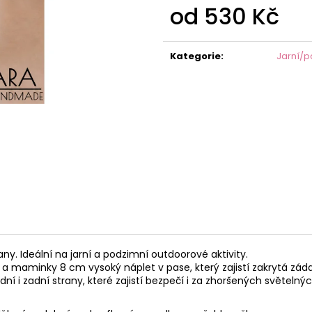
od
530 Kč
Měrná
cena:
Kategorie
:
Jarní/p
. Ideální na jarní a podzimní outdoorové aktivity.
 a maminky 8 cm vysoký náplet v pase, který zajistí zakrytá zád
dní i zadní strany, které zajistí bezpečí i za zhoršených světeln