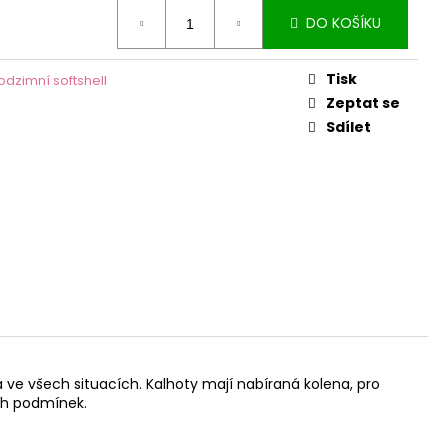
DO KOŠÍKU
Tisk
odzimní softshell
Zeptat se
Sdílet
a ve všech situacích. Kalhoty mají nabíraná kolena, pro
ých podmínek.