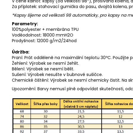
V ceně kalhot: kapsy (od velikosti 98*), prošívaná kolena,
Za příplatek: stahovací gumička do pasu, dvojitá kolena, p
*Kapsy šijeme od velikosti 98 automaticky, pro kapsy na
Parametry:
100%polyester + membrána TPU
Voděodolnost: 18000 mmH2O
Prodyšnost: 12000 g/m2/24hod
Údržba:
Praní: Prát odděleně na maximální teplotu 30ºC. Použijte 
Žehlení: Výrobek se nesmí žehlit.
Bělení: Výrobek se nesmí bělit.
Sušení: Výrobek nesušte v bubnové sušičce.
Chemické čištění: Výrobek se nesmí chemicky čistit. Na s
Upozornění: Barvy nemusí plně odpovídat skutečnosti, od