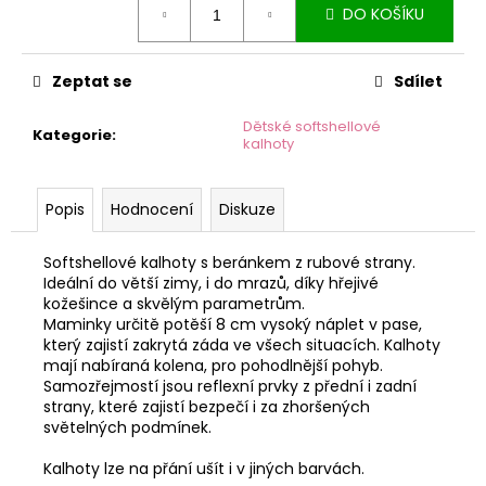
č
DO KOŠÍKU
cena:
u
j
e
Zeptat se
Sdílet
m
e
Dětské softshellové
Kategorie
:
kalhoty
Popis
Hodnocení
Diskuze
Softshellové kalhoty s beránkem z rubové strany.
Ideální do větší zimy, i do mrazů, díky hřejivé
kožešince a skvělým parametrům.
Maminky určitě potěší 8 cm vysoký náplet v pase,
který zajistí zakrytá záda ve všech situacích. Kalhoty
mají nabíraná kolena, pro pohodlnější pohyb.
Samozřejmostí jsou reflexní prvky z přední i zadní
strany, které zajistí bezpečí i za zhoršených
světelných podmínek.
Kalhoty lze na přání ušít i v jiných barvách.