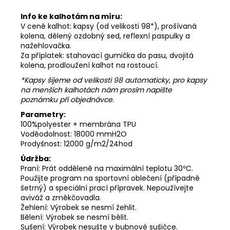
Info ke kalhotám na míru:
V ceně kalhot: kapsy (od velikosti 98*), prošívaná
kolena, dělený ozdobný sed, reflexní paspulky a
nažehlovačka.
Za příplatek: stahovací gumička do pasu, dvojitá
kolena, prodloužení kalhot na rostoucí.
*Kapsy šijeme od velikosti 98 automaticky, pro kapsy
na menších kalhotách nám prosím napište
poznámku při objednávce.
Parametry:
100%polyester + membrána TPU
Voděodolnost: 18000 mmH2O
Prodyšnost: 12000 g/m2/24hod
Údržba:
Praní: Prát odděleně na maximální teplotu 30ºC.
Použijte program na sportovní oblečení (případně
šetrný) a speciální prací přípravek. Nepoužívejte
aviváž a změkčovadla.
Žehlení: Výrobek se nesmí žehlit.
Bělení: Výrobek se nesmí bělit.
Sušení: Výrobek nesušte v bubnové sušičce.