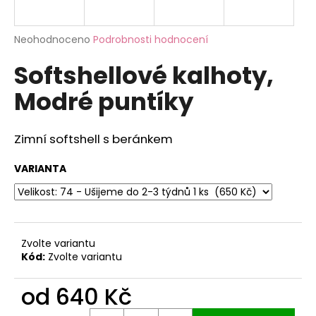
a
j
Průměrné
Neohodnoceno
Podrobnosti hodnocení
í
hodnocení
Softshellové kalhoty,
produktu
t
je
?
Modré puntíky
0,0
z
5
hvězdiček.
Zimní softshell s beránkem
HLEDAT
VARIANTA
D
o
Zvolte variantu
p
Kód:
Zvolte variantu
o
r
od
640 Kč
u
Měrná