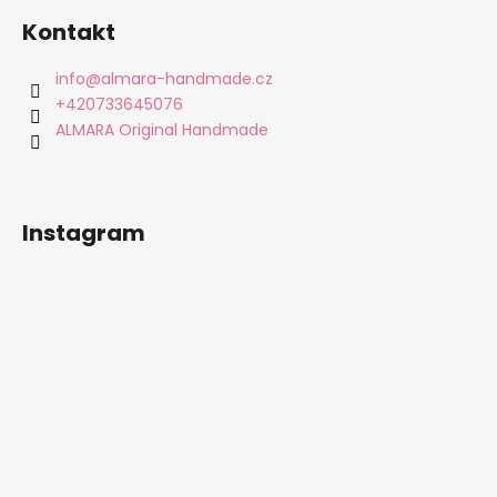
á
Kontakt
p
a
info
@
almara-handmade.cz
t
+420733645076
í
ALMARA Original Handmade
Instagram