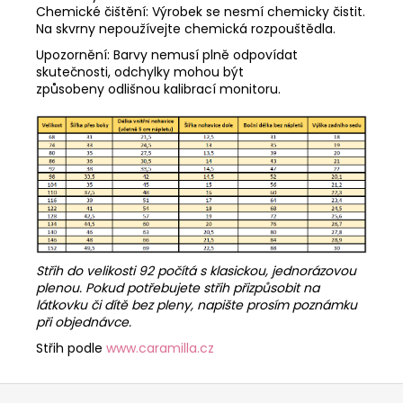
Chemické čištění: Výrobek se nesmí chemicky čistit.
Na skvrny nepoužívejte chemická rozpouštědla.
Upozornění: Barvy nemusí plně odpovídat
skutečnosti, odchylky mohou být
způsobeny odlišnou kalibrací monitoru.
Střih do velikosti 92 počítá s klasickou, jednorázovou
plenou. Pokud potřebujete střih přizpůsobit na
látkovku či dítě bez pleny, napište prosím poznámku
při objednávce.
Střih podle
www.caramilla.cz
Z