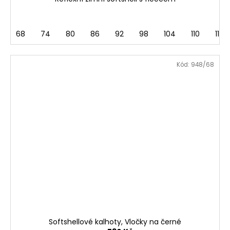
68
74
80
86
92
98
104
110
116
Kód:
948/68
Softshellové kalhoty, Vločky na černé