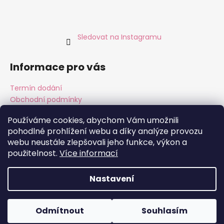
Sledovat na Instagramu
Informace pro vás
Termín dodání
Obchodní podmínky
Podmínky ochrany osobních údajů
Používáme cookies, abychom Vám umožnili
pohodlné prohlížení webu a díky analýze provozu
webu neustále zlepšovali jeho funkce, výkon a
Instagram
Facebook
použitelnost.
Více informací
Nastavení
Vytvořil Shoptet
Copyright 2026
ALMARA Original Handmade
. Všechna
Odmítnout
Souhlasím
práva vyhrazena.