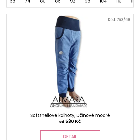
68
74
80
86
92
98
104
110
116
Kód:
753/68
Softshellové kalhoty, Džínové modré
530 Kč
od
DETAIL