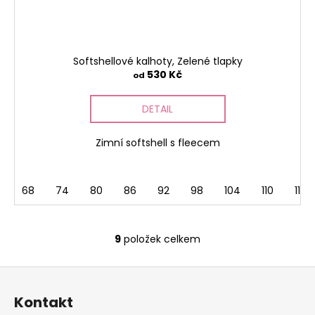
Softshellové kalhoty, Zelené tlapky
530 Kč
od
DETAIL
Zimní softshell s fleecem
68
74
80
86
92
98
104
110
116
9
položek celkem
O
v
Z
l
á
á
Kontakt
d
p