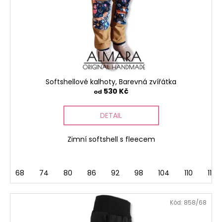
r
ů
a
o
j
d
í
u
t
k
?
t
ů
Softshellové kalhoty, Barevná zvířátka
530 Kč
od
HLEDAT
DETAIL
Zimní softshell s fleecem
D
o
68
74
80
86
92
98
104
110
116
p
o
r
Kód:
858/68
u