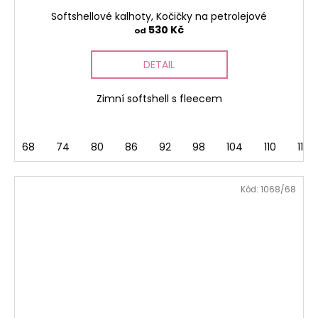
Softshellové kalhoty, Kočičky na petrolejové
530 Kč
od
DETAIL
Zimní softshell s fleecem
68
74
80
86
92
98
104
110
116
Kód:
1068/68