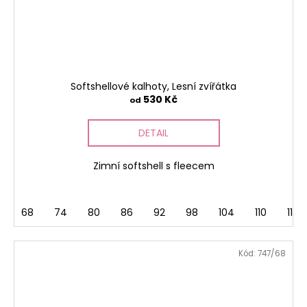
Softshellové kalhoty, Lesní zvířátka
530 Kč
od
DETAIL
Zimní softshell s fleecem
68
74
80
86
92
98
104
110
116
Kód:
747/68