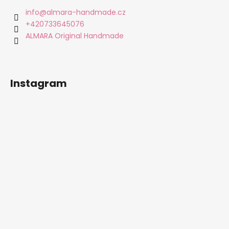
a
a
info
@
almara-handmade.cz
c
t
+420733645076
í
í
ALMARA Original Handmade
p
r
v
k
Instagram
y
v
ý
p
i
s
u