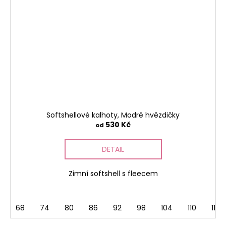
Softshellové kalhoty, Modré hvězdičky
530 Kč
od
DETAIL
Zimní softshell s fleecem
68
74
80
86
92
98
104
110
116