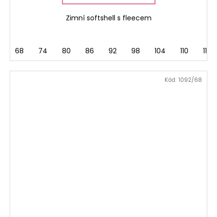
Zimní softshell s fleecem
68
74
80
86
92
98
104
110
116
Kód:
1092/68