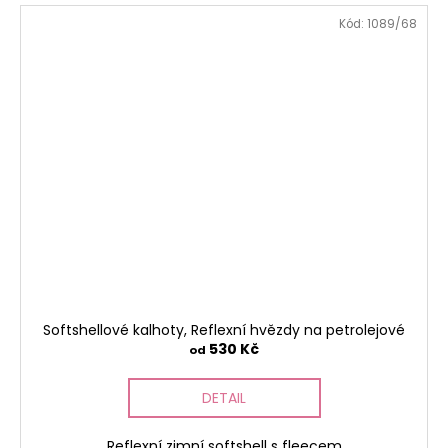
Kód:
1089/68
Softshellové kalhoty, Reflexní hvězdy na petrolejové
530 Kč
od
DETAIL
Reflexní zimní softshell s fleecem