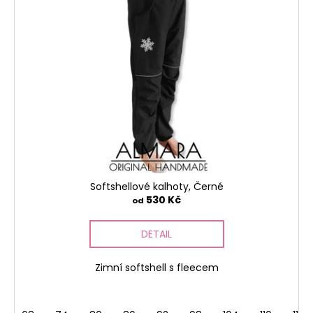
č
u
j
e
m
e
Softshellové kalhoty, Černé
530 Kč
od
DETAIL
Zimní softshell s fleecem