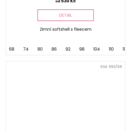
530 Kč
od
DETAIL
Zimní softshell s fleecem
68
74
80
86
92
98
104
110
116
Kód:
993/68